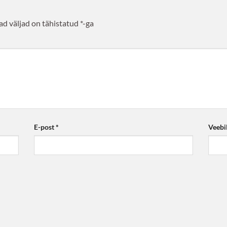
d väljad on tähistatud
*
-ga
E-post
*
Veebi