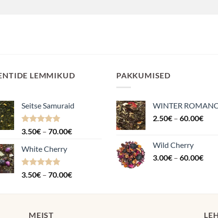
ENTIDE LEMMIKUD
PAKKUMISED
Seitse Samuraid
WINTER ROMAN
Hin
2.50
€
–
60.00
€
2.5
Hinnanguga
Hinnavahemik:
3.50
€
–
70.00
€
kuni
4.88
/ 5
3.50€
Wild Cherry
60.
White Cherry
kuni
Hin
3.00
€
–
60.00
€
70.00€
3.0
Hinnanguga
Hinnavahemik:
3.50
€
–
70.00
€
kuni
4.87
/ 5
3.50€
60.
kuni
70.00€
MEIST
LE