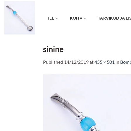
Skip
to
content
TEE
KOHV
TARVIKUD JA LI
sinine
Published
14/12/2019
at
455 × 501
in
Bombi