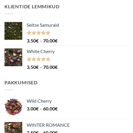
KLIENTIDE LEMMIKUD
Seitse Samuraid
Hinnanguga
Hinnavahemik:
3.50
€
–
70.00
€
4.88
/ 5
3.50€
White Cherry
kuni
70.00€
Hinnanguga
Hinnavahemik:
3.50
€
–
70.00
€
4.87
/ 5
3.50€
kuni
PAKKUMISED
70.00€
Wild Cherry
Hinnavahemik:
3.00
€
–
60.00
€
3.00€
kuni
WINTER ROMANCE
60.00€
Hinnavahemik:
2.50
€
–
60.00
€