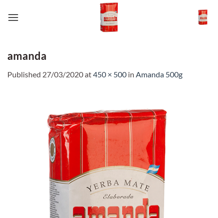
Skip
to
content
amanda
Published
27/03/2020
at
450 × 500
in
Amanda 500g