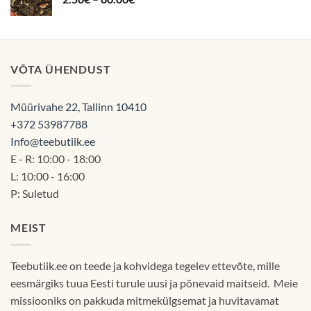
2.50€
kuni
60.00€
VÕTA ÜHENDUST
Müürivahe 22, Tallinn 10410
+372 53987788
Info@teebutiik.ee
E - R: 10:00 - 18:00
L: 10:00 - 16:00
P: Suletud
MEIST
Teebutiik.ee on teede ja kohvidega tegelev ettevõte, mille
eesmärgiks tuua Eesti turule uusi ja põnevaid maitseid. Meie
missiooniks on pakkuda mitmekülgsemat ja huvitavamat