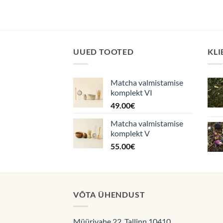
UUED TOOTED
KLI
Matcha valmistamise
komplekt VI
49.00
€
Matcha valmistamise
komplekt V
55.00
€
VÕTA ÜHENDUST
Müürivahe 22, Tallinn 10410