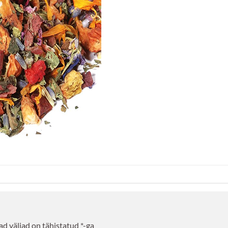
d väljad on tähistatud
*
-ga