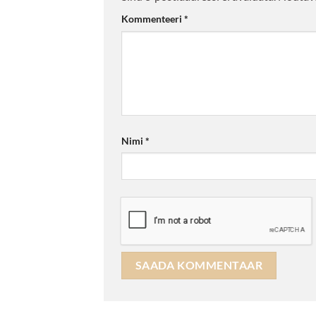
Kommenteeri
*
Nimi
*