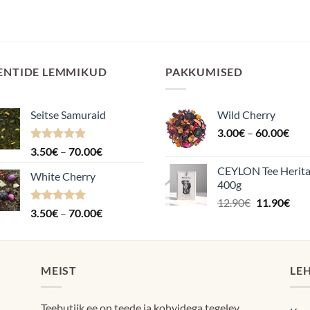
ENTIDE LEMMIKUD
PAKKUMISED
Seitse Samuraid
Wild Cherry
Hin
3.00
€
–
60.00
€
3.0
Hinnanguga
Hinnavahemik:
3.50
€
–
70.00
€
kuni
4.88
/ 5
3.50€
CEYLON Tee Herit
60.
White Cherry
kuni
400g
70.00€
Algne
Pra
12.90
€
11.90
€
Hinnanguga
Hinnavahemik:
3.50
€
–
70.00
€
hind
hin
4.87
/ 5
3.50€
oli:
on:
kuni
12.90€.
11.9
70.00€
MEIST
LE
Teebutiik.ee on teede ja kohvidega tegelev