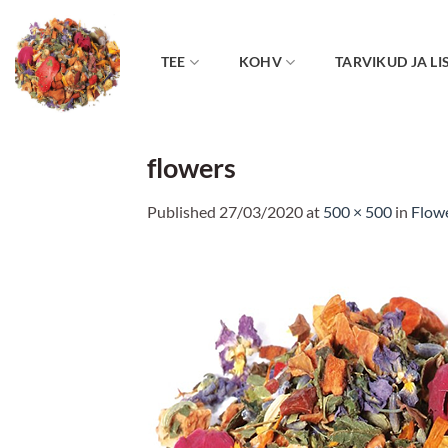
Skip
to
content
TEE
KOHV
TARVIKUD JA LI
flowers
Published
27/03/2020
at
500 × 500
in
Flowe