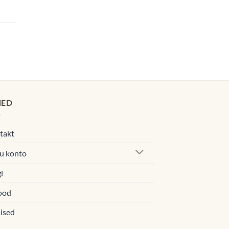
navahemik:
0€
navahemik:
00€
0€
00€
HED
takt
u konto
i
ood
ised