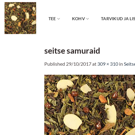
Skip
to
content
TEE
KOHV
TARVIKUD JA LI
seitse samuraid
Published
29/10/2017
at
309 × 310
in
Seits