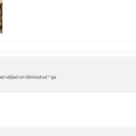
d väljad on tähistatud
*
-ga