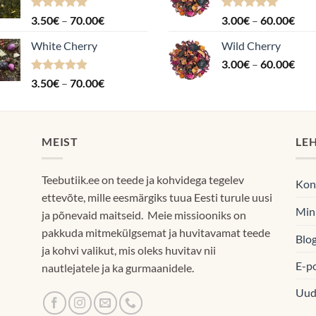
Hinnanguga
Hinnavahemik:
Hinnanguga
Hin
3.50
€
–
70.00
€
3.00
€
–
60.00
€
4.88
/ 5
5.00
/ 5
3.50€
3.0
White Cherry
Wild Cherry
kuni
kuni
Hin
70.00€
3.00
€
–
60.00
€
60.
3.0
Hinnanguga
Hinnavahemik:
3.50
€
–
70.00
€
kuni
4.87
/ 5
3.50€
60.
kuni
70.00€
MEIST
LE
Teebutiik.ee on teede ja kohvidega tegelev
Kon
ettevõte, mille eesmärgiks tuua Eesti turule uusi
Min
ja põnevaid maitseid. Meie missiooniks on
pakkuda mitmekülgsemat ja huvitavamat teede
Blog
ja kohvi valikut, mis oleks huvitav nii
E-p
nautlejatele ja ka gurmaanidele.
Uud