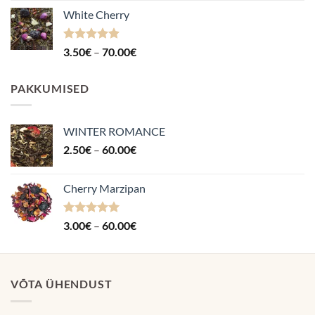
3.50€
White Cherry
kuni
70.00€
Hinnanguga
Hinnavahemik:
3.50
€
–
70.00
€
4.87
/ 5
3.50€
kuni
PAKKUMISED
70.00€
WINTER ROMANCE
Hinnavahemik:
2.50
€
–
60.00
€
2.50€
kuni
Cherry Marzipan
60.00€
Hinnanguga
Hinnavahemik:
3.00
€
–
60.00
€
5.00
/ 5
3.00€
kuni
60.00€
VÕTA ÜHENDUST