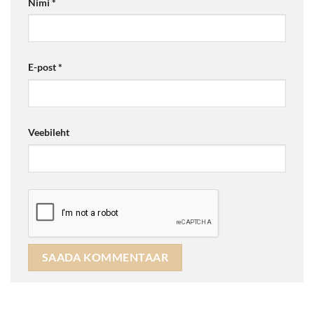
Nimi
*
E-post
*
Veebileht