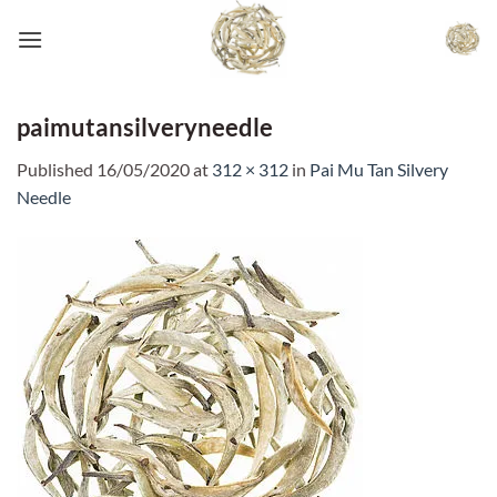
Skip
to
content
paimutansilveryneedle
Published
16/05/2020
at
312 × 312
in
Pai Mu Tan Silvery
Needle