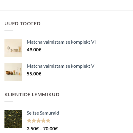
UUED TOOTED
Matcha valmistamise komplekt VI
49.00
€
Matcha valmistamise komplekt V
55.00
€
KLIENTIDE LEMMIKUD
Seitse Samuraid
Hinnanguga
Hinnavahemik:
3.50
€
–
70.00
€
4.88
/ 5