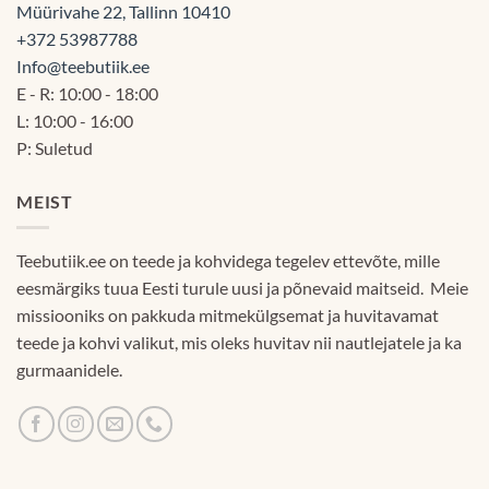
Müürivahe 22, Tallinn 10410
+372 53987788
Info@teebutiik.ee
E - R: 10:00 - 18:00
L: 10:00 - 16:00
P: Suletud
MEIST
Teebutiik.ee on teede ja kohvidega tegelev ettevõte, mille
eesmärgiks tuua Eesti turule uusi ja põnevaid maitseid. Meie
missiooniks on pakkuda mitmekülgsemat ja huvitavamat
teede ja kohvi valikut, mis oleks huvitav nii nautlejatele ja ka
gurmaanidele.