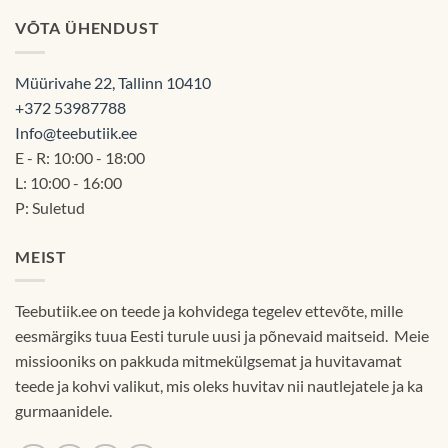
VÕTA ÜHENDUST
Müürivahe 22, Tallinn 10410
+372 53987788
Info@teebutiik.ee
E - R: 10:00 - 18:00
L: 10:00 - 16:00
P: Suletud
MEIST
Teebutiik.ee on teede ja kohvidega tegelev ettevõte, mille
eesmärgiks tuua Eesti turule uusi ja põnevaid maitseid. Meie
missiooniks on pakkuda mitmekülgsemat ja huvitavamat
teede ja kohvi valikut, mis oleks huvitav nii nautlejatele ja ka
gurmaanidele.