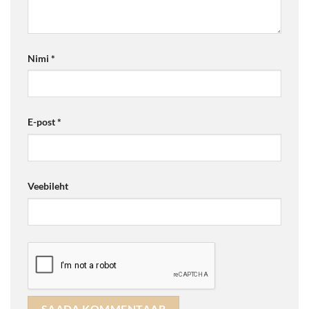
Nimi
*
E-post
*
Veebileht