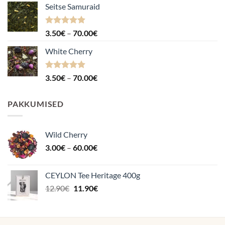
Seitse Samuraid
Hinnanguga
Hinnavahemik:
3.50
€
–
70.00
€
4.88
/ 5
3.50€
White Cherry
kuni
70.00€
Hinnanguga
Hinnavahemik:
3.50
€
–
70.00
€
4.87
/ 5
3.50€
kuni
PAKKUMISED
70.00€
Wild Cherry
Hinnavahemik:
3.00
€
–
60.00
€
3.00€
kuni
CEYLON Tee Heritage 400g
60.00€
Algne
Praegune
12.90
€
11.90
€
hind
hind
oli:
on:
12.90€.
11.90€.