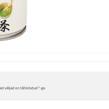
d väljad on tähistatud
*
-ga