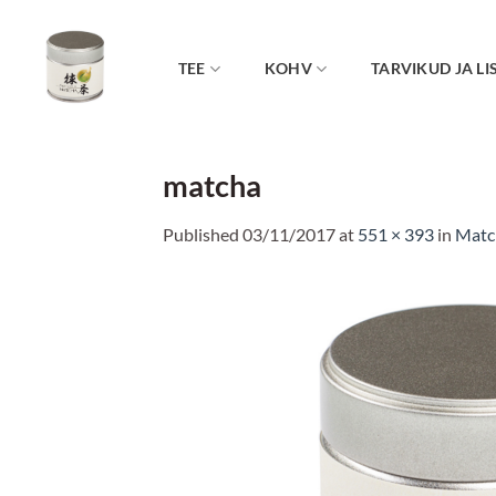
Skip
to
content
TEE
KOHV
TARVIKUD JA LI
matcha
Published
03/11/2017
at
551 × 393
in
Matc