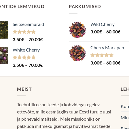
ENTIDE LEMMIKUD
PAKKUMISED
Seitse Samuraid
Wild Cherry
Hin
3.00
€
–
60.00
€
3.0
Hinnanguga
Hinnavahemik:
3.50
€
–
70.00
€
kuni
4.88
/ 5
3.50€
Cherry Marzipan
60.
White Cherry
kuni
70.00€
Hinnanguga
Hin
3.00
€
–
60.00
€
Hinnanguga
Hinnavahemik:
3.50
€
–
70.00
€
5.00
/ 5
3.0
4.87
/ 5
3.50€
kuni
kuni
60.
70.00€
MEIST
LE
Teebutiik.ee on teede ja kohvidega tegelev
Kon
ettevõte, mille eesmärgiks tuua Eesti turule uusi
Min
ja põnevaid maitseid. Meie missiooniks on
pakkuda mitmekülgsemat ja huvitavamat teede
Blog