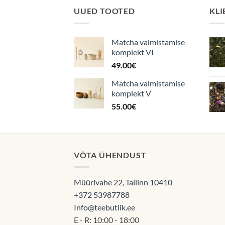
UUED TOOTED
KLI
Matcha valmistamise
komplekt VI
49.00
€
Matcha valmistamise
komplekt V
55.00
€
VÕTA ÜHENDUST
Müürivahe 22, Tallinn 10410
+372 53987788
Info@teebutiik.ee
E - R: 10:00 - 18:00