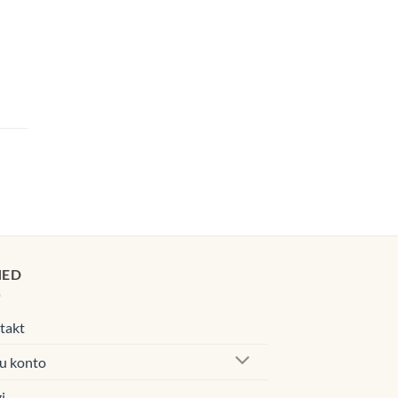
navahemik:
0€
00€
navahemik:
0€
00€
HED
takt
u konto
i