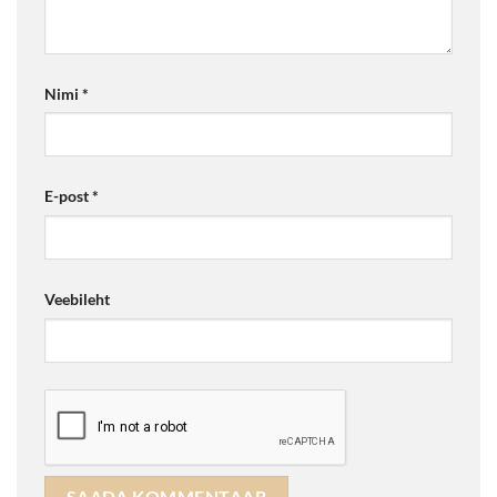
Nimi
*
E-post
*
Veebileht