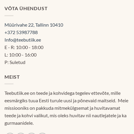
VÕTA ÜHENDUST
Müürivahe 22, Tallinn 10410
+372 53987788
Info@teebutiik.ee
E - R: 10:00 - 18:00
L: 10:00 - 16:00
P: Suletud
MEIST
Teebutiik.ee on teede ja kohvidega tegelev ettevõte, mille
eesmärgiks tuua Eesti turule uusi ja põnevaid maitseid. Meie
missiooniks on pakkuda mitmekülgsemat ja huvitavamat
teede ja kohvi valikut, mis oleks huvitav nii nautlejatele ja ka
gurmaanidele.