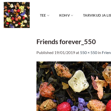
Skip
to
content
TEE
KOHV
TARVIKUD JA LI
Friends forever_550
Published
19/01/2019
at
550 × 550
in
Frien