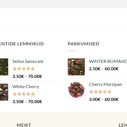
ENTIDE LEMMIKUD
PAKKUMISED
Seitse Samuraid
WINTER ROMAN
Hin
2.50
€
–
60.00
€
2.5
Hinnanguga
Hinnavahemik:
3.50
€
–
70.00
€
kuni
4.88
/ 5
3.50€
Cherry Marzipan
60.
White Cherry
kuni
70.00€
Hinnanguga
Hin
3.00
€
–
60.00
€
Hinnanguga
Hinnavahemik:
3.50
€
–
70.00
€
5.00
/ 5
3.0
4.87
/ 5
3.50€
kuni
kuni
60.
70.00€
MEIST
LE