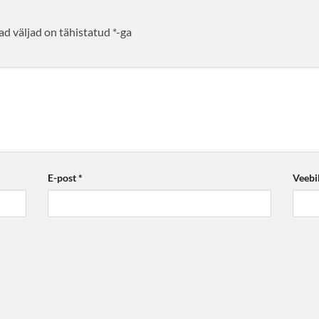
d väljad on tähistatud
*
-ga
E-post
*
Veebi