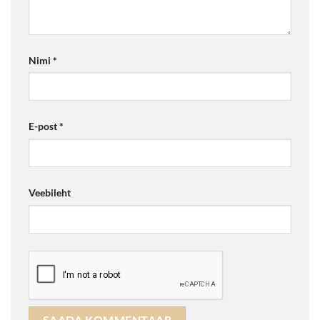
Nimi
*
E-post
*
Veebileht