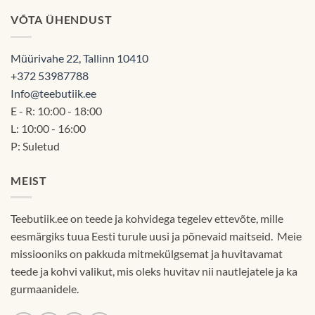
VÕTA ÜHENDUST
Müürivahe 22, Tallinn 10410
+372 53987788
Info@teebutiik.ee
E - R: 10:00 - 18:00
L: 10:00 - 16:00
P: Suletud
MEIST
Teebutiik.ee on teede ja kohvidega tegelev ettevõte, mille
eesmärgiks tuua Eesti turule uusi ja põnevaid maitseid. Meie
missiooniks on pakkuda mitmekülgsemat ja huvitavamat
teede ja kohvi valikut, mis oleks huvitav nii nautlejatele ja ka
gurmaanidele.