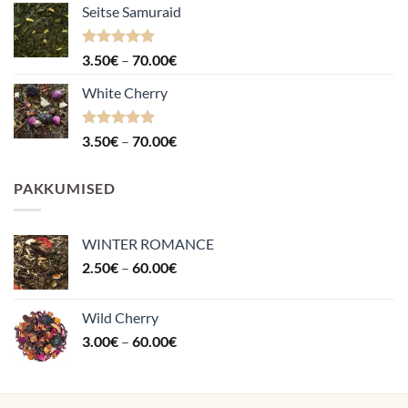
Seitse Samuraid
Hinnanguga
Hinnavahemik:
3.50
€
–
70.00
€
4.88
/ 5
3.50€
White Cherry
kuni
70.00€
Hinnanguga
Hinnavahemik:
3.50
€
–
70.00
€
4.87
/ 5
3.50€
kuni
PAKKUMISED
70.00€
WINTER ROMANCE
Hinnavahemik:
2.50
€
–
60.00
€
2.50€
kuni
Wild Cherry
60.00€
Hinnavahemik:
3.00
€
–
60.00
€
3.00€
kuni
60.00€