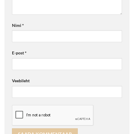
Nimi
*
E-post
*
Veebileht