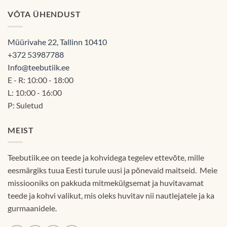
VÕTA ÜHENDUST
Müürivahe 22, Tallinn 10410
+372 53987788
Info@teebutiik.ee
E - R: 10:00 - 18:00
L: 10:00 - 16:00
P: Suletud
MEIST
Teebutiik.ee on teede ja kohvidega tegelev ettevõte, mille
eesmärgiks tuua Eesti turule uusi ja põnevaid maitseid. Meie
missiooniks on pakkuda mitmekülgsemat ja huvitavamat
teede ja kohvi valikut, mis oleks huvitav nii nautlejatele ja ka
gurmaanidele.