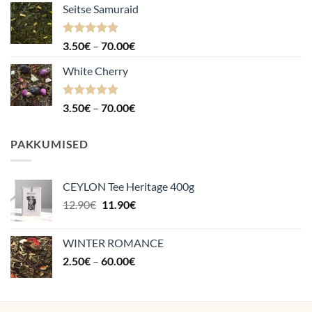
Seitse Samuraid
Hinnanguga
Hinnavahemik:
3.50
€
–
70.00
€
4.88
/ 5
3.50€
White Cherry
kuni
70.00€
Hinnanguga
Hinnavahemik:
3.50
€
–
70.00
€
4.87
/ 5
3.50€
kuni
PAKKUMISED
70.00€
CEYLON Tee Heritage 400g
Algne
Praegune
12.90
€
11.90
€
hind
hind
oli:
on:
WINTER ROMANCE
12.90€.
11.90€.
Hinnavahemik:
2.50
€
–
60.00
€
2.50€
kuni
60.00€