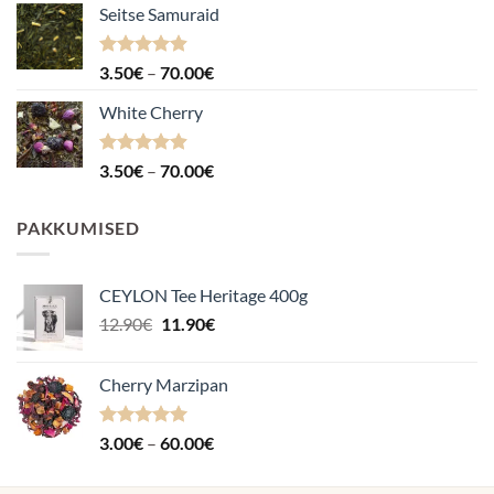
Seitse Samuraid
Hinnanguga
Hinnavahemik:
3.50
€
–
70.00
€
4.88
/ 5
3.50€
White Cherry
kuni
70.00€
Hinnanguga
Hinnavahemik:
3.50
€
–
70.00
€
4.87
/ 5
3.50€
kuni
PAKKUMISED
70.00€
CEYLON Tee Heritage 400g
Algne
Praegune
12.90
€
11.90
€
hind
hind
oli:
on:
Cherry Marzipan
12.90€.
11.90€.
Hinnanguga
Hinnavahemik:
3.00
€
–
60.00
€
5.00
/ 5
3.00€
kuni