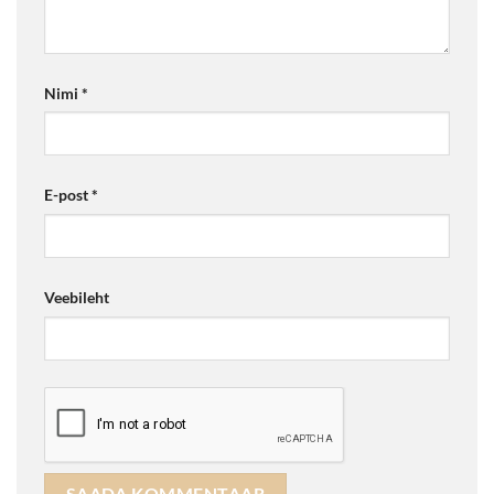
Nimi
*
E-post
*
Veebileht