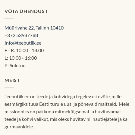
60.00€
VÕTA ÜHENDUST
Müürivahe 22, Tallinn 10410
+372 53987788
Info@teebutiik.ee
E - R: 10:00 - 18:00
L: 10:00 - 16:00
P: Suletud
MEIST
Teebutiik.ee on teede ja kohvidega tegelev ettevõte, mille
eesmärgiks tuua Eesti turule uusi ja põnevaid maitseid. Meie
missiooniks on pakkuda mitmekülgsemat ja huvitavamat
teede ja kohvi valikut, mis oleks huvitav nii nautlejatele ja ka
gurmaanidele.