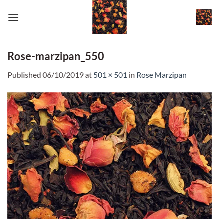
Skip
to
content
Rose-marzipan_550
Published
06/10/2019
at
501 × 501
in
Rose Marzipan