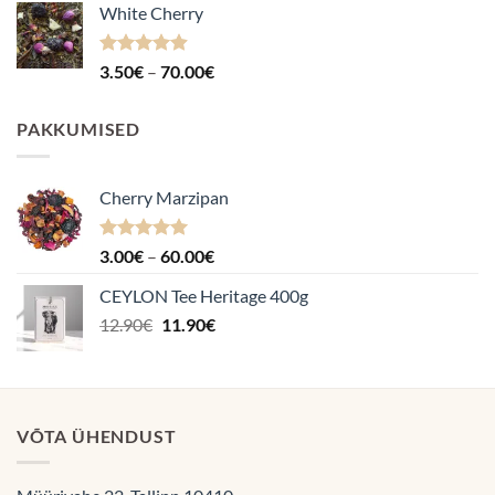
White Cherry
kuni
70.00€
Hinnanguga
Hinnavahemik:
3.50
€
–
70.00
€
4.87
/ 5
3.50€
kuni
PAKKUMISED
70.00€
Cherry Marzipan
Hinnanguga
Hinnavahemik:
3.00
€
–
60.00
€
5.00
/ 5
3.00€
CEYLON Tee Heritage 400g
kuni
Algne
Praegune
12.90
€
11.90
€
60.00€
hind
hind
oli:
on:
12.90€.
11.90€.
VÕTA ÜHENDUST