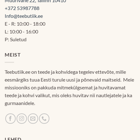
Müürivahe 22, Tallinn 10410
+372 53987788
Info@teebutiik.ee
E - R: 10:00 - 18:00
L: 10:00 - 16:00
P: Suletud
MEIST
Teebutiik.ee on teede ja kohvidega tegelev ettevõte, mille
eesmärgiks tuua Eesti turule uusi ja põnevaid maitseid. Meie
missiooniks on pakkuda mitmekülgsemat ja huvitavamat
teede ja kohvi valikut, mis oleks huvitav nii nautlejatele ja ka
gurmaanidele.
LEHED