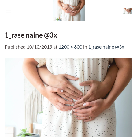
Skip
to
content
1_rase naine @3x
Published
10/10/2019
at
1200 × 800
in
1_rase naine @3x