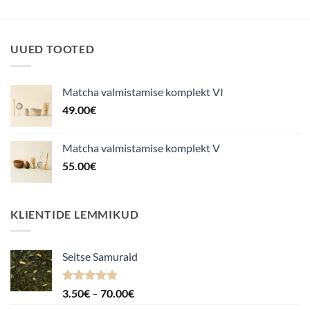
UUED TOOTED
Matcha valmistamise komplekt VI
49.00
€
Matcha valmistamise komplekt V
55.00
€
KLIENTIDE LEMMIKUD
Seitse Samuraid
Hinnanguga
Hinnavahemik:
3.50
€
–
70.00
€
4.88
/ 5
3.50€