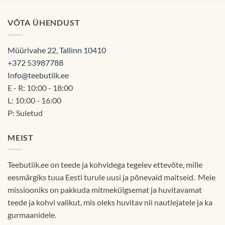
60.00€
VÕTA ÜHENDUST
Müürivahe 22, Tallinn 10410
+372 53987788
Info@teebutiik.ee
E - R: 10:00 - 18:00
L: 10:00 - 16:00
P: Suletud
MEIST
Teebutiik.ee on teede ja kohvidega tegelev ettevõte, mille
eesmärgiks tuua Eesti turule uusi ja põnevaid maitseid. Meie
missiooniks on pakkuda mitmekülgsemat ja huvitavamat
teede ja kohvi valikut, mis oleks huvitav nii nautlejatele ja ka
gurmaanidele.