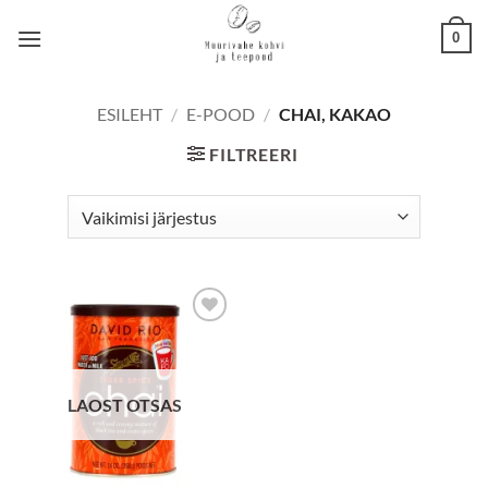
Skip
0
to
content
ESILEHT
/
E-POOD
/
CHAI, KAKAO
FILTREERI
Lisa
lemmikuks
LAOST OTSAS