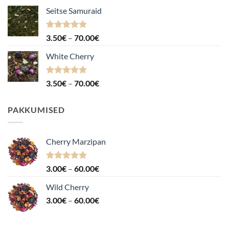
Seitse Samuraid
Hinnanguga
Hinnavahemik:
3.50
€
–
70.00
€
4.88
/ 5
3.50€
White Cherry
kuni
70.00€
Hinnanguga
Hinnavahemik:
3.50
€
–
70.00
€
4.87
/ 5
3.50€
kuni
PAKKUMISED
70.00€
Cherry Marzipan
Hinnanguga
Hinnavahemik:
3.00
€
–
60.00
€
5.00
/ 5
3.00€
Wild Cherry
kuni
Hinnavahemik:
3.00
€
–
60.00
€
60.00€
3.00€
kuni