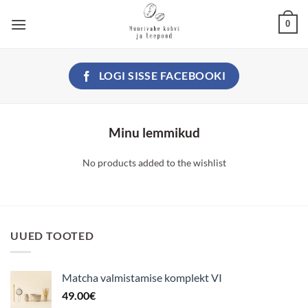
Skip
0
to
content
LOGI SISSE
FACEBOOKI
Minu lemmikud
No products added to the wishlist
UUED TOOTED
Matcha valmistamise komplekt VI
49.00
€