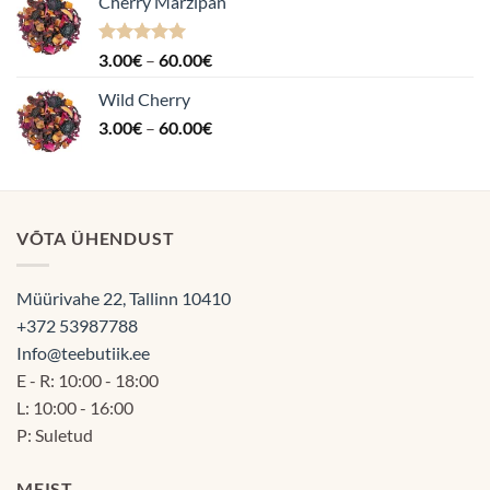
Cherry Marzipan
Hinnanguga
Hinnavahemik:
3.00
€
–
60.00
€
5.00
/ 5
3.00€
Wild Cherry
kuni
Hinnavahemik:
3.00
€
–
60.00
€
60.00€
3.00€
kuni
60.00€
VÕTA ÜHENDUST
Müürivahe 22, Tallinn 10410
+372 53987788
Info@teebutiik.ee
E - R: 10:00 - 18:00
L: 10:00 - 16:00
P: Suletud
MEIST