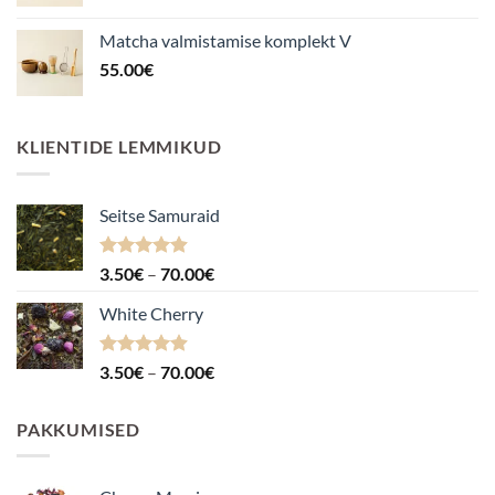
Matcha valmistamise komplekt V
55.00
€
KLIENTIDE LEMMIKUD
Seitse Samuraid
Hinnanguga
Hinnavahemik:
3.50
€
–
70.00
€
4.88
/ 5
3.50€
White Cherry
kuni
70.00€
Hinnanguga
Hinnavahemik:
3.50
€
–
70.00
€
4.87
/ 5
3.50€
kuni
PAKKUMISED
70.00€