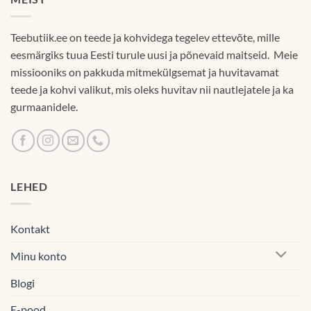
Teebutiik.ee on teede ja kohvidega tegelev ettevõte, mille
eesmärgiks tuua Eesti turule uusi ja põnevaid maitseid. Meie
missiooniks on pakkuda mitmekülgsemat ja huvitavamat
teede ja kohvi valikut, mis oleks huvitav nii nautlejatele ja ka
gurmaanidele.
LEHED
Kontakt
Minu konto
Blogi
E-pood