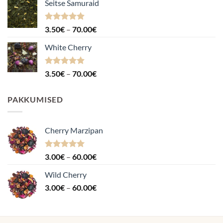
Seitse Samuraid
Hinnanguga
Hinnavahemik:
3.50
€
–
70.00
€
4.88
/ 5
3.50€
White Cherry
kuni
70.00€
Hinnanguga
Hinnavahemik:
3.50
€
–
70.00
€
4.87
/ 5
3.50€
kuni
PAKKUMISED
70.00€
Cherry Marzipan
Hinnanguga
Hinnavahemik:
3.00
€
–
60.00
€
5.00
/ 5
3.00€
Wild Cherry
kuni
Hinnavahemik:
3.00
€
–
60.00
€
60.00€
3.00€
kuni
60.00€