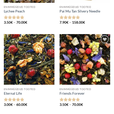
ENIMMÜÜDUD TOOTED
ENIMMÜÜDUD TOOTED
Lychee Peach
Pai Mu Tan Silvery Needle
Hinnavahemik:
Hinnavahemik:
3.50
€
–
70.00
€
7.90
€
–
158.00
€
Hinnanguga
Hinnanguga
3.50€
7.90€
5
/ 5
5
/ 5
kuni
kuni
70.00€
158.00€
Lisa
Lisa
lemmikuks
lemmikuks
ENIMMÜÜDUD TOOTED
ENIMMÜÜDUD TOOTED
Eternal Life
Friends Forever
Hinnavahemik:
Hinnavahemik:
3.00
€
–
60.00
€
3.50
€
–
70.00
€
Hinnanguga
Hinnanguga
3.00€
3.50€
4.82
/ 5
4.91
/ 5
kuni
kuni