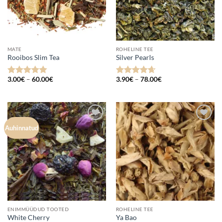
MATE
ROHELINE TEE
Rooibos Slim Tea
Silver Pearls
Hinnavahemik:
Hinnavahemik:
3.00
€
–
60.00
€
3.90
€
–
78.00
€
Hinnanguga
Hinnanguga
3.00€
3.90€
5
/ 5
4.67
/ 5
kuni
kuni
60.00€
78.00€
Lisa
Lisa
Auhinnatud
lemmikuks
lemmikuks
ENIMMÜÜDUD TOOTED
ROHELINE TEE
White Cherry
Ya Bao