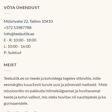
VÕTA ÜHENDUST
Müürivahe 22, Tallinn 10410
+372 53987788
Info@teebutiik.ee
E - R: 10:00 - 18:00
L: 10:00 - 16:00
P: Suletud
MEIST
Teebutiik.ee on teede ja kohvidega tegelev ettevõte, mille
eesmärgiks tuua Eesti turule uusi ja põnevaid maitseid. Meie
missiooniks on pakkuda mitmekülgsemat ja huvitavamat
teede ja kohvi valikut, mis oleks huvitav nii nautlejatele ja ka
gurmaanidele.