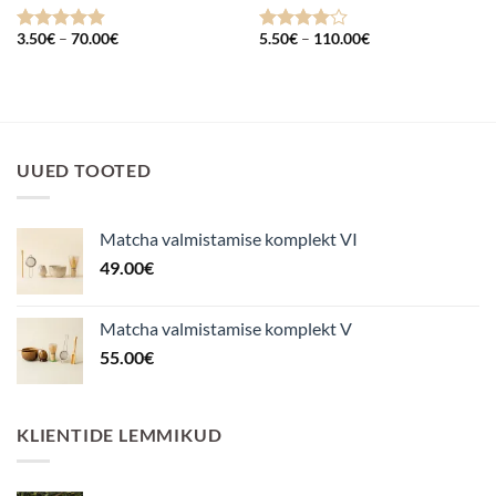
Hinnavahemik:
Hinnavahemik:
3.50
€
–
70.00
€
5.50
€
–
110.00
€
Hinnanguga
Hinnanguga
3.50€
5.50€
4.87
/ 5
4
/ 5
kuni
kuni
70.00€
110.00€
UUED TOOTED
Matcha valmistamise komplekt VI
49.00
€
Matcha valmistamise komplekt V
55.00
€
KLIENTIDE LEMMIKUD