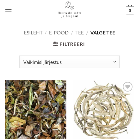
Skip
0
to
content
ESILEHT
/
E-POOD
/
TEE
/
VALGE TEE
FILTREERI
Lisa
Lisa
lemmikuks
lemmikuks