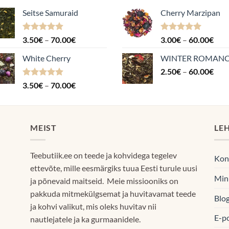
Seitse Samuraid
Cherry Marzipan
Hinnanguga
Hinnavahemik:
Hinnanguga
Hin
3.50
€
–
70.00
€
3.00
€
–
60.00
€
4.88
/ 5
5.00
/ 5
3.50€
3.0
White Cherry
WINTER ROMAN
kuni
kuni
Hin
70.00€
2.50
€
–
60.00
€
60.
2.5
Hinnanguga
Hinnavahemik:
3.50
€
–
70.00
€
kuni
4.87
/ 5
3.50€
60.
kuni
70.00€
MEIST
LE
Teebutiik.ee on teede ja kohvidega tegelev
Kon
ettevõte, mille eesmärgiks tuua Eesti turule uusi
Min
ja põnevaid maitseid. Meie missiooniks on
pakkuda mitmekülgsemat ja huvitavamat teede
Blog
ja kohvi valikut, mis oleks huvitav nii
E-p
nautlejatele ja ka gurmaanidele.