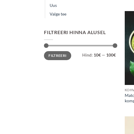
Hinn
Uus
3.7
Valge tee
FILTREERI HINNA ALUSEL
Minimaalne
Maksimaalne
Hind:
10€
—
100€
FILTREERI
hind
hind
KOHV
Matc
komp