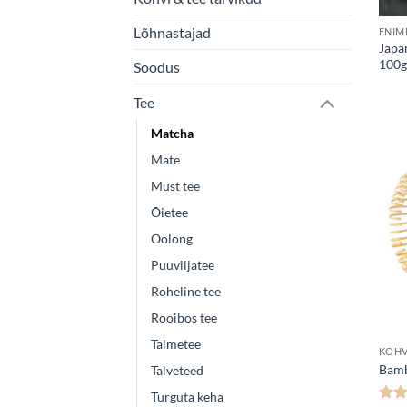
Lõhnastajad
ENIM
Japa
100g
Soodus
Tee
Matcha
Mate
Must tee
Õietee
Oolong
Puuviljatee
Roheline tee
Rooibos tee
Taimetee
KOHV
Bamb
Talveteed
Turguta keha