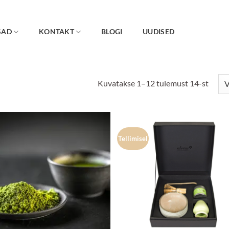
SAD
KONTAKT
BLOGI
UUDISED
Kuvatakse 1–12 tulemust 14-st
Tellimisel
Lisa
Lis
lemmikuks
lemmi