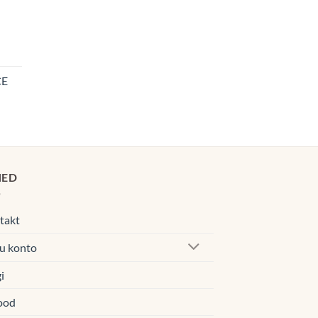
navahemik:
0€
CE
navahemik:
00€
0€
00€
HED
takt
u konto
i
ood