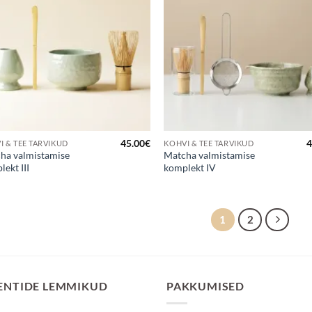
lemmikuks
lemmi
45.00
€
4
I & TEE TARVIKUD
KOHVI & TEE TARVIKUD
ha valmistamise
Matcha valmistamise
ekt III
komplekt IV
1
2
ENTIDE LEMMIKUD
PAKKUMISED