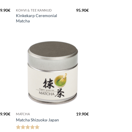
9.90
€
95.90
€
KOHVI & TEE KANNUD
Kinkekarp Ceremonial
Matcha
a
Lisa
kuks
lemmikuks
9.90
€
19.90
€
MATCHA
Matcha Shizuoka-Japan