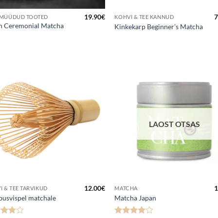
19.90
€
7
MÜÜDUD TOOTED
KOHVI & TEE KANNUD
n Ceremonial Matcha
Kinkekarp Beginner’s Matcha
Lisa
Lis
lemmikuks
lemmi
LAOST OTSAS
12.00
€
1
I & TEE TARVIKUD
MATCHA
usvispel matchale
Matcha Japan