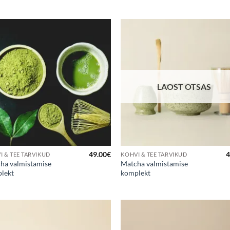
anguga
Hinnanguga
5
/ 5
4
/ 5
Lisa
Lis
lemmikuks
lemmi
LAOST OTSAS
49.00
€
4
I & TEE TARVIKUD
KOHVI & TEE TARVIKUD
ha valmistamise
Matcha valmistamise
lekt
komplekt
Lisa
Lis