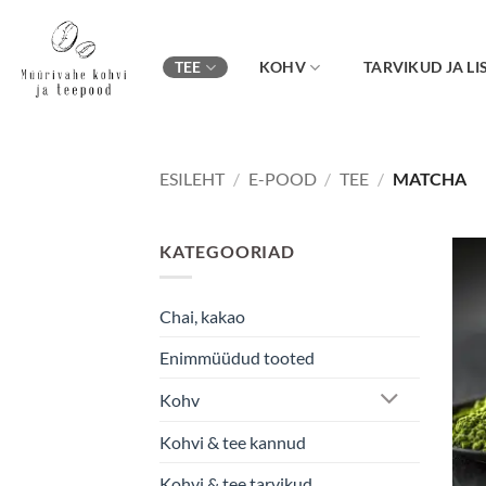
Skip
to
content
TEE
KOHV
TARVIKUD JA LI
ESILEHT
/
E-POOD
/
TEE
/
MATCHA
KATEGOORIAD
Chai, kakao
Enimmüüdud tooted
Kohv
Kohvi & tee kannud
Kohvi & tee tarvikud