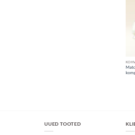
KOHV
Matc
kompl
UUED TOOTED
KLI