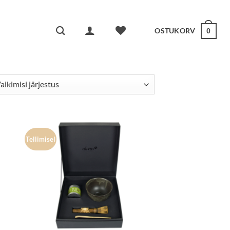
OSTUKORV
0
Tellimisel
a
Lisa
kuks
lemmikuks