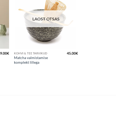
kuks
lemmikuks
LAOST OTSAS
9.00
€
45.00
€
KOHVI & TEE TARVIKUD
Matcha valmistamise
komplekt lillega