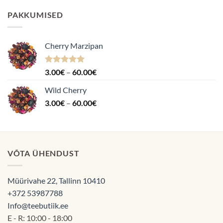
kuni
PAKKUMISED
70.00€
Cherry Marzipan
Hinnanguga
Hinnavahemik:
3.00
€
–
60.00
€
5.00
/ 5
3.00€
Wild Cherry
kuni
Hinnavahemik:
3.00
€
–
60.00
€
60.00€
3.00€
kuni
60.00€
VÕTA ÜHENDUST
Müürivahe 22, Tallinn 10410
+372 53987788
Info@teebutiik.ee
E - R: 10:00 - 18:00