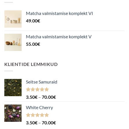
Matcha valmistamise komplekt VI
49.00
€
Matcha valmistamise komplekt V
55.00
€
KLIENTIDE LEMMIKUD
Seitse Samuraid
Hinnanguga
Hinnavahemik:
3.50
€
–
70.00
€
4.88
/ 5
3.50€
White Cherry
kuni
70.00€
Hinnanguga
Hinnavahemik:
3.50
€
–
70.00
€
4.87
/ 5
3.50€