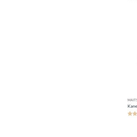
Hinn
4
MAIT
Kane
Hin