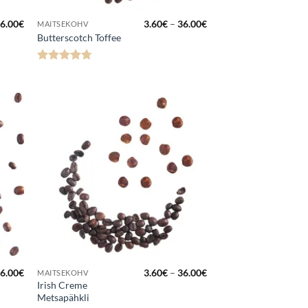
Hinnavahemik:
Hinnavahemik:
6.00
€
3.60
€
–
36.00
€
MAITSEKOHV
3.60€
3.60€
Butterscotch Toffee
kuni
kuni
36.00€
36.00€
Hinnanguga
4.67
/ 5
a
Lisa
kuks
lemmikuks
Hinnavahemik:
Hinnavahemik:
6.00
€
3.60
€
–
36.00
€
MAITSEKOHV
3.60€
3.60€
Irish Creme
kuni
kuni
Metsapähkli
36.00€
36.00€