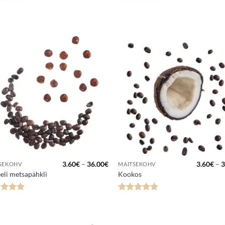
anguga
Hinnanguga
.71
/ 5
5
/ 5
Lisa
Lis
lemmikuks
lemmi
Hinnavahemik:
3.60
€
–
36.00
€
3.60
€
–
3
SEKOHV
MAITSEKOHV
3.60€
eli metsapähkli
Kookos
kuni
36.00€
nanguga
Hinnanguga
5
/ 5
5
/ 5