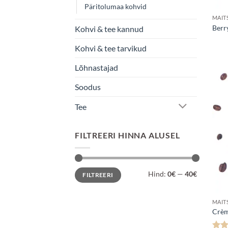
Päritolumaa kohvid
MAIT
Berr
Kohvi & tee kannud
Kohvi & tee tarvikud
Lõhnastajad
Soodus
Tee
FILTREERI HINNA ALUSEL
Minimaalne
Maksimaalne
Hind:
0€
—
40€
FILTREERI
hind
hind
MAIT
Crèm