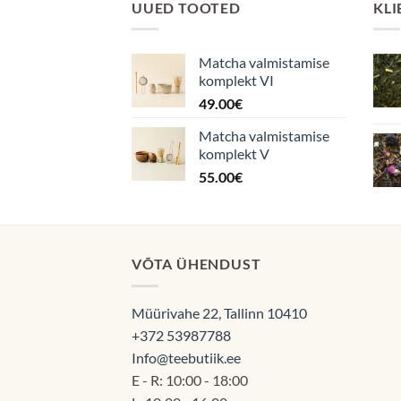
UUED TOOTED
KLI
Matcha valmistamise
komplekt VI
49.00
€
Matcha valmistamise
komplekt V
55.00
€
VÕTA ÜHENDUST
Müürivahe 22, Tallinn 10410
+372 53987788
Info@teebutiik.ee
E - R: 10:00 - 18:00