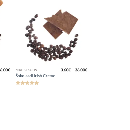
a
Lisa
kuks
lemmikuks
Hinnavahemik:
Hinnavahemik:
6.00
€
3.60
€
–
36.00
€
MAITSEKOHV
3.60€
3.60€
Šokolaadi Irish Creme
kuni
kuni
36.00€
36.00€
Hinnanguga
5
/ 5