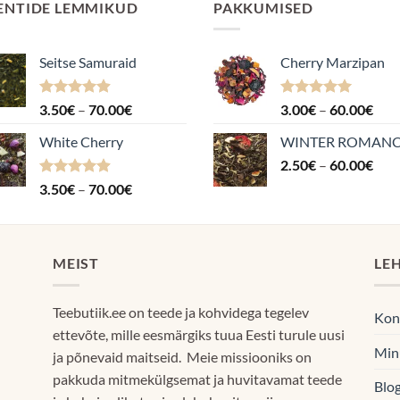
ENTIDE LEMMIKUD
PAKKUMISED
Seitse Samuraid
Cherry Marzipan
Hinnanguga
Hinnavahemik:
Hinnanguga
Hin
3.50
€
–
70.00
€
3.00
€
–
60.00
€
4.88
/ 5
5.00
/ 5
3.50€
3.0
White Cherry
WINTER ROMAN
kuni
kuni
Hin
70.00€
2.50
€
–
60.00
€
60.
2.5
Hinnanguga
Hinnavahemik:
3.50
€
–
70.00
€
kuni
4.87
/ 5
3.50€
60.
kuni
70.00€
MEIST
LE
Teebutiik.ee on teede ja kohvidega tegelev
Kon
ettevõte, mille eesmärgiks tuua Eesti turule uusi
Min
ja põnevaid maitseid. Meie missiooniks on
pakkuda mitmekülgsemat ja huvitavamat teede
Blog