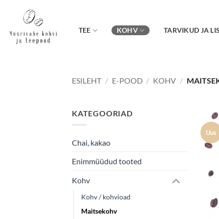
Skip
to
content
TEE
KOHV
TARVIKUD JA LI
ESILEHT
/
E-POOD
/
KOHV
/
MAITSE
KATEGOORIAD
Uus
Chai, kakao
Enimmüüdud tooted
Kohv
Kohv / kohvioad
Maitsekohv