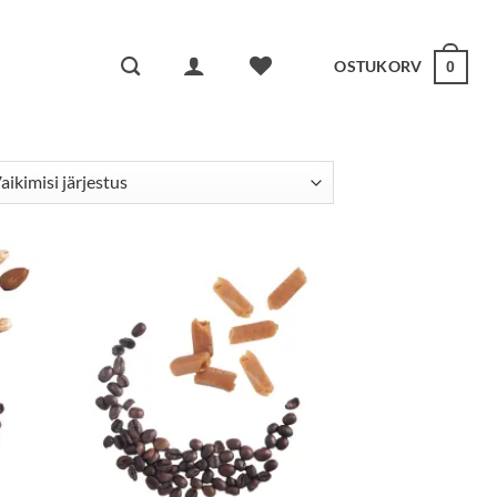
OSTUKORV
0
a
Lisa
kuks
lemmikuks