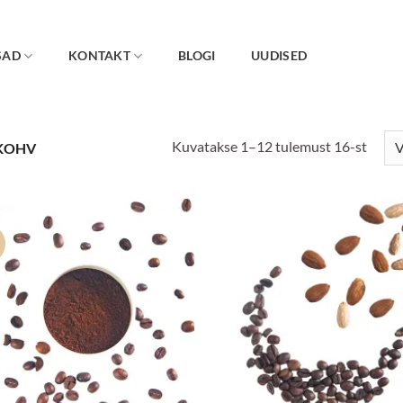
SAD
KONTAKT
BLOGI
UUDISED
Kuvatakse 1–12 tulemust 16-st
KOHV
Lisa
Lis
lemmikuks
lemmi