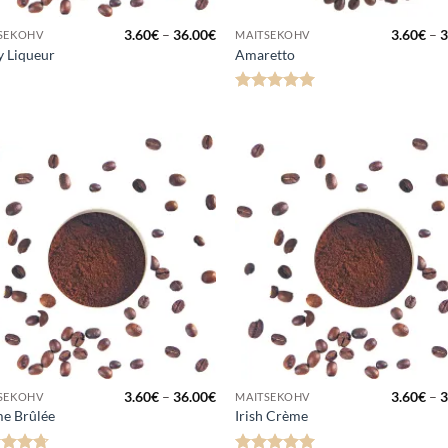
Hinnavahemik:
3.60
€
–
36.00
€
3.60
€
–
3
SEKOHV
MAITSEKOHV
3.60€
y Liqueur
Amaretto
kuni
36.00€
Hinnanguga
5
/ 5
Lisa
Lis
lemmikuks
lemmi
Hinnavahemik:
3.60
€
–
36.00
€
3.60
€
–
3
SEKOHV
MAITSEKOHV
3.60€
e Brûlée
Irish Crème
kuni
36.00€