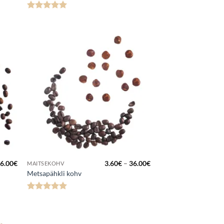
Hinnanguga
5
/ 5
a
Lisa
kuks
lemmikuks
Hinnavahemik:
Hinnavahemik:
6.00
€
3.60
€
–
36.00
€
MAITSEKOHV
3.60€
3.60€
Metsapähkli kohv
kuni
kuni
36.00€
36.00€
Hinnanguga
5
/ 5