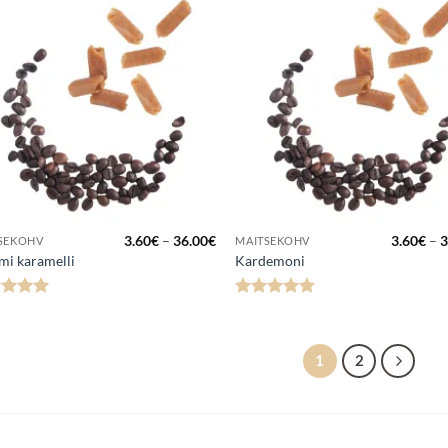
Lisa
Lis
lemmikuks
lemmi
Hinnavahemik:
3.60
€
–
36.00
€
3.60
€
–
3
SEKOHV
MAITSEKOHV
3.60€
i karamelli
Kardemoni
kuni
36.00€
nanguga
Hinnanguga
5
/ 5
5
/ 5
1
2