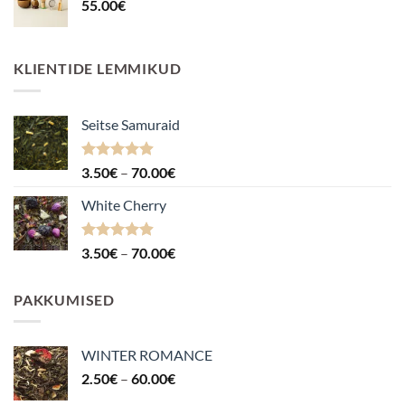
55.00
€
KLIENTIDE LEMMIKUD
Seitse Samuraid
Hinnanguga
Hinnavahemik:
3.50
€
–
70.00
€
4.88
/ 5
3.50€
White Cherry
kuni
70.00€
Hinnanguga
Hinnavahemik:
3.50
€
–
70.00
€
4.87
/ 5
3.50€
kuni
PAKKUMISED
70.00€
WINTER ROMANCE
Hinnavahemik:
2.50
€
–
60.00
€
2.50€