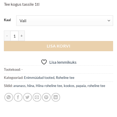
Tee kogus tassile 1tl
Kaal
Seitse Samuraid kogus
LISA KORVI
Lisa lemmikuks
Tootekood:
-
Kategooriad:
Enimmüüdud tooted
,
Roheline tee
Sildid:
ananass
,
hiina
,
Hiina roheline tee
,
kookos
,
papaia
,
roheline tee