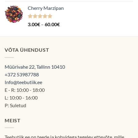
kuni
Cherry Marzipan
60.00€
Hinnanguga
Hinnavahemik:
3.00
€
–
60.00
€
5.00
/ 5
3.00€
kuni
60.00€
VÕTA ÜHENDUST
Müürivahe 22, Tallinn 10410
+372 53987788
Info@teebutiik.ee
E - R: 10:00 - 18:00
L: 10:00 - 16:00
P: Suletud
MEIST
Teebutiik.ee on teede ja kohvidega tegelev ettevõte, mille