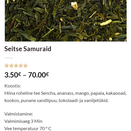
Seitse Samuraid
Hinnatud
42
Hinnavahemik:
3.50
–
70.00
€
€
4.88
/5
3.50€
kliendi
Koostis:
hinnangu
kuni
põhjal
Hiina roheline tee Sencha, ananass, mango, papaia, kakaooad,
70.00€
kookos, punane sandlipuu, šokolaadi-ja vaniljetükid.
Valmistamine:
Valmimisaeg 3 Min
Vee temperatuur 70 ° C