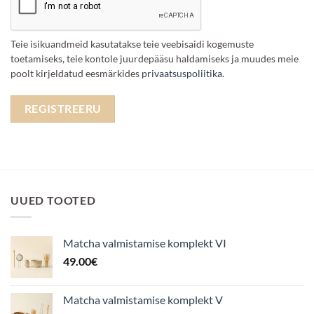
Teie isikuandmeid kasutatakse teie veebisaidi kogemuste
toetamiseks, teie kontole juurdepääsu haldamiseks ja muudes meie
poolt kirjeldatud eesmärkides
privaatsuspoliitika
.
REGISTREERU
UUED TOOTED
Matcha valmistamise komplekt VI
49.00
€
Matcha valmistamise komplekt V