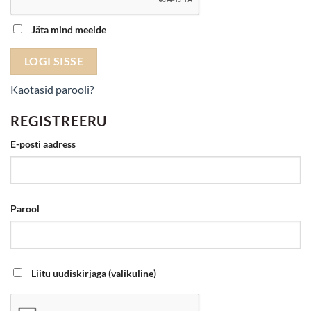
Jäta mind meelde
LOGI SISSE
Kaotasid parooli?
REGISTREERU
Nõutud
E-posti aadress
Nõutud
Parool
Liitu uudiskirjaga
(valikuline)