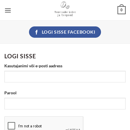
Skip
0
to
content
LOGI SISSE
FACEBOOKI
LOGI SISSE
Nõutud
Kasutajanimi või e-posti aadress
Nõutud
Parool