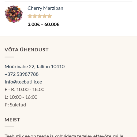
kuni
Cherry Marzipan
60.00€
Hinnanguga
Hinnavahemik:
3.00
€
–
60.00
€
5.00
/ 5
3.00€
kuni
60.00€
VÕTA ÜHENDUST
Müürivahe 22, Tallinn 10410
+372 53987788
Info@teebutiik.ee
E - R: 10:00 - 18:00
L: 10:00 - 16:00
P: Suletud
MEIST
Teebutiik.ee on teede ja kohvidega tegelev ettevõte, mille