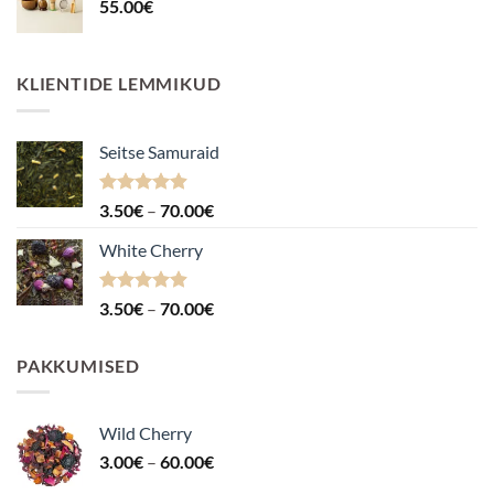
55.00
€
KLIENTIDE LEMMIKUD
Seitse Samuraid
Hinnanguga
Hinnavahemik:
3.50
€
–
70.00
€
4.88
/ 5
3.50€
White Cherry
kuni
70.00€
Hinnanguga
Hinnavahemik:
3.50
€
–
70.00
€
4.87
/ 5
3.50€
kuni
PAKKUMISED
70.00€
Wild Cherry
Hinnavahemik:
3.00
€
–
60.00
€
3.00€