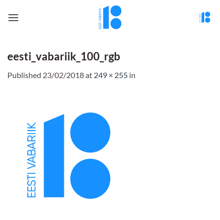
Skip
to
content
eesti_vabariik_100_rgb
Published
23/02/2018
at
249 × 255
in