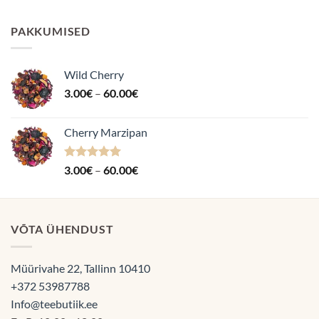
4.87
/ 5
3.50€
kuni
PAKKUMISED
70.00€
Wild Cherry
Hinnavahemik:
3.00
€
–
60.00
€
3.00€
kuni
Cherry Marzipan
60.00€
Hinnanguga
Hinnavahemik:
3.00
€
–
60.00
€
5.00
/ 5
3.00€
kuni
60.00€
VÕTA ÜHENDUST
Müürivahe 22, Tallinn 10410
+372 53987788
Info@teebutiik.ee