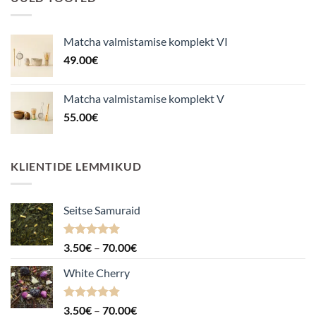
Matcha valmistamise komplekt VI
49.00
€
Matcha valmistamise komplekt V
55.00
€
KLIENTIDE LEMMIKUD
Seitse Samuraid
Hinnanguga
Hinnavahemik:
3.50
€
–
70.00
€
4.88
/ 5
3.50€
White Cherry
kuni
70.00€
Hinnanguga
Hinnavahemik:
3.50
€
–
70.00
€