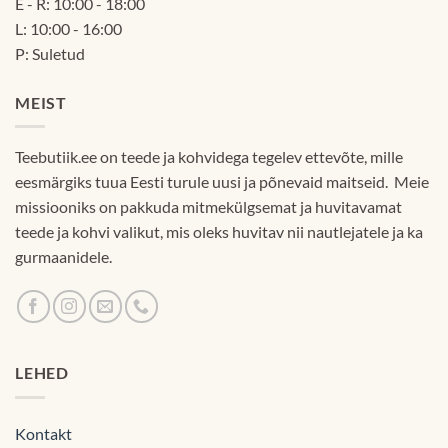
E - R: 10:00 - 18:00
L: 10:00 - 16:00
P: Suletud
MEIST
Teebutiik.ee on teede ja kohvidega tegelev ettevõte, mille
eesmärgiks tuua Eesti turule uusi ja põnevaid maitseid. Meie
missiooniks on pakkuda mitmekülgsemat ja huvitavamat
teede ja kohvi valikut, mis oleks huvitav nii nautlejatele ja ka
gurmaanidele.
LEHED
Kontakt