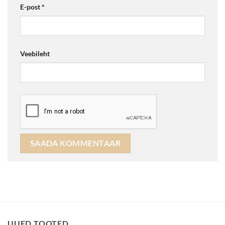
E-post
*
Veebileht
UUED TOOTED