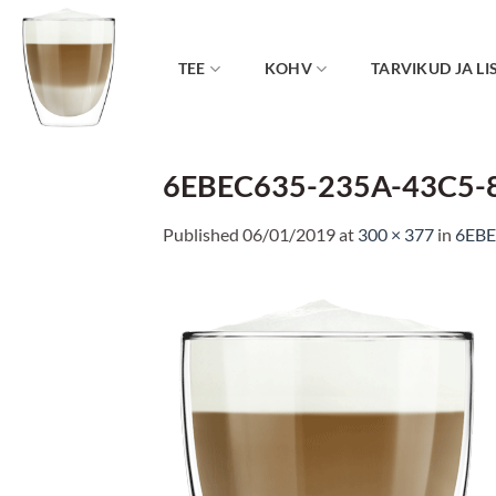
Skip
to
content
TEE
KOHV
TARVIKUD JA LI
6EBEC635-235A-43C5-
Published
06/01/2019
at
300 × 377
in
6EBE