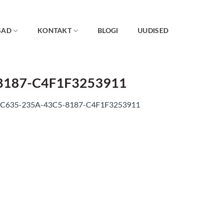
SAD
KONTAKT
BLOGI
UUDISED
8187-C4F1F3253911
C635-235A-43C5-8187-C4F1F3253911