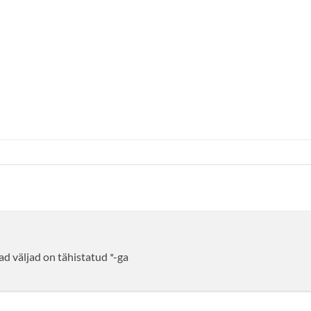
d väljad on tähistatud
*
-ga