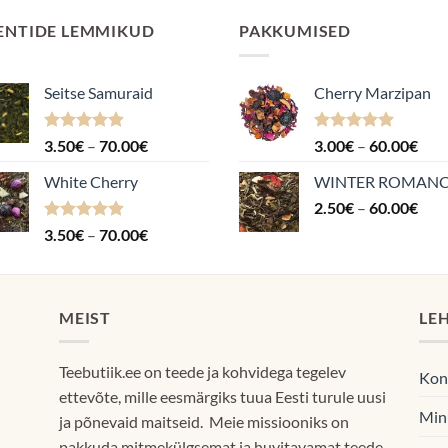
ENTIDE LEMMIKUD
PAKKUMISED
Seitse Samuraid
Cherry Marzipan
Hinnanguga
Hinnavahemik:
Hinnanguga
Hin
3.50
€
–
70.00
€
3.00
€
–
60.00
€
4.88
/ 5
5.00
/ 5
3.50€
3.0
White Cherry
WINTER ROMAN
kuni
kuni
Hin
70.00€
2.50
€
–
60.00
€
60.
2.5
Hinnanguga
Hinnavahemik:
3.50
€
–
70.00
€
kuni
4.87
/ 5
3.50€
60.
kuni
70.00€
MEIST
LE
Teebutiik.ee on teede ja kohvidega tegelev
Kon
ettevõte, mille eesmärgiks tuua Eesti turule uusi
Min
ja põnevaid maitseid. Meie missiooniks on
pakkuda mitmekülgsemat ja huvitavamat teede