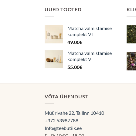
UUED TOOTED
KLI
Matcha valmistamise
komplekt VI
49.00
€
Matcha valmistamise
komplekt V
55.00
€
VÕTA ÜHENDUST
Müürivahe 22, Tallinn 10410
+372 53987788
Info@teebutiik.ee
E - R: 10:00 - 18:00