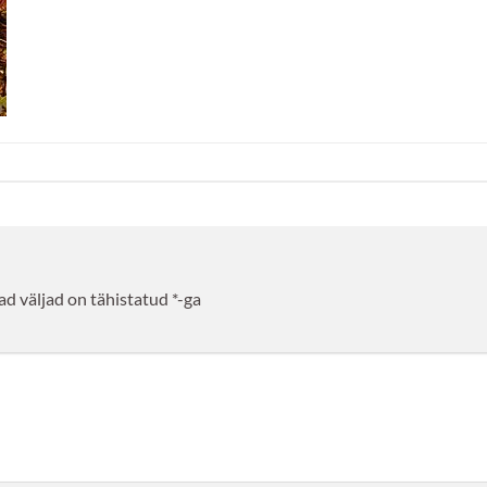
d väljad on tähistatud
*
-ga