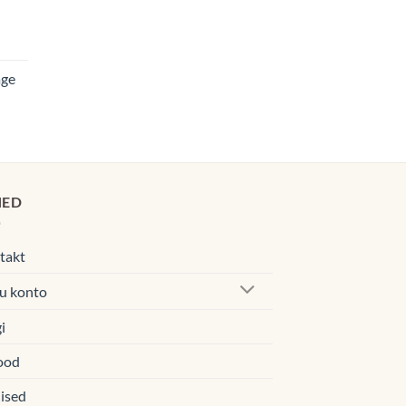
navahemik:
0€
age
00€
egune
d
0€.
HED
takt
u konto
i
ood
ised