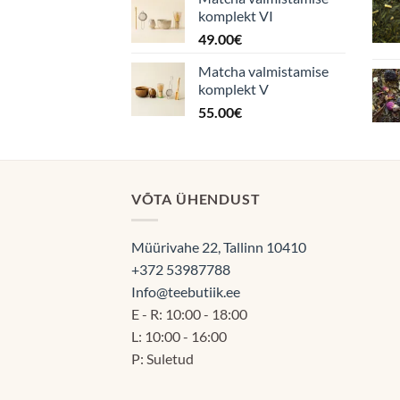
komplekt VI
49.00
€
Matcha valmistamise
komplekt V
55.00
€
VÕTA ÜHENDUST
Müürivahe 22, Tallinn 10410
+372 53987788
Info@teebutiik.ee
E - R: 10:00 - 18:00
L: 10:00 - 16:00
P: Suletud