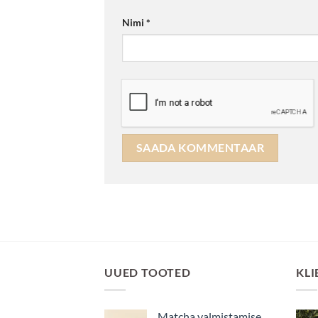
Nimi
*
UUED TOOTED
KLI
Matcha valmistamise