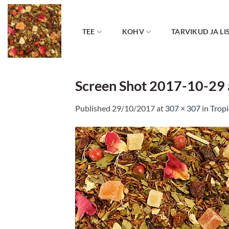
Skip
to
content
TEE
KOHV
TARVIKUD JA LI
Screen Shot 2017-10-29 
Published
29/10/2017
at
307 × 307
in
Tropi