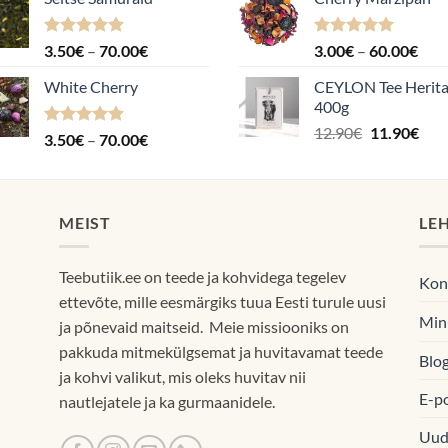
Hinnanguga
Hinnavahemik:
Hinnanguga
Hin
3.50
€
–
70.00
€
3.00
€
–
60.00
€
4.88
/ 5
5.00
/ 5
3.50€
3.0
White Cherry
CEYLON Tee Herit
kuni
kuni
400g
70.00€
60.
Algne
Pra
12.90
€
11.90
€
Hinnanguga
Hinnavahemik:
3.50
€
–
70.00
€
hind
hin
4.87
/ 5
3.50€
oli:
on:
kuni
12.90€.
11.9
70.00€
MEIST
LE
Teebutiik.ee on teede ja kohvidega tegelev
Kon
ettevõte, mille eesmärgiks tuua Eesti turule uusi
Min
ja põnevaid maitseid. Meie missiooniks on
pakkuda mitmekülgsemat ja huvitavamat teede
Blog
ja kohvi valikut, mis oleks huvitav nii
E-p
nautlejatele ja ka gurmaanidele.
Uud