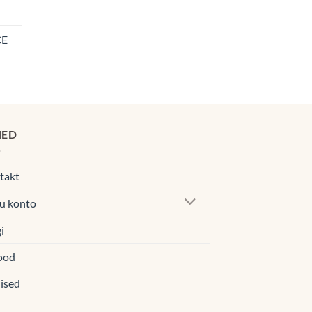
navahemik:
0€
CE
navahemik:
00€
0€
00€
HED
takt
u konto
i
ood
ised