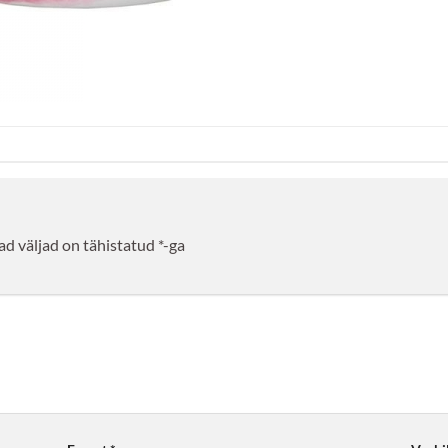
d väljad on tähistatud
*
-ga