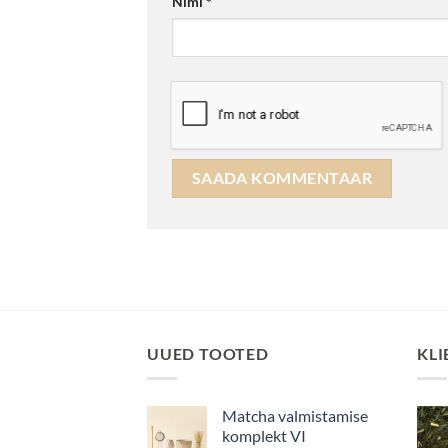
Nimi
*
UUED TOOTED
KLI
Matcha valmistamise
komplekt VI