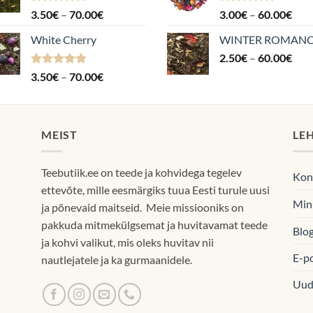
Hinnanguga
Hinnavahemik:
Hinnanguga
Hin
3.50
€
–
70.00
€
3.00
€
–
60.00
€
4.88
/ 5
5.00
/ 5
3.50€
3.0
White Cherry
WINTER ROMAN
kuni
kuni
Hin
70.00€
2.50
€
–
60.00
€
60.
2.5
Hinnanguga
Hinnavahemik:
3.50
€
–
70.00
€
kuni
4.87
/ 5
3.50€
60.
kuni
70.00€
MEIST
LE
Teebutiik.ee on teede ja kohvidega tegelev
Kon
ettevõte, mille eesmärgiks tuua Eesti turule uusi
Min
ja põnevaid maitseid. Meie missiooniks on
pakkuda mitmekülgsemat ja huvitavamat teede
Blog
ja kohvi valikut, mis oleks huvitav nii
E-p
nautlejatele ja ka gurmaanidele.
Uud