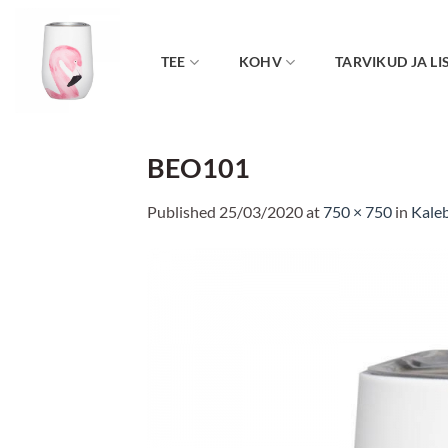
Skip
to
content
TEE
KOHV
TARVIKUD JA LI
BEO101
Published
25/03/2020
at
750 × 750
in
Kaleb