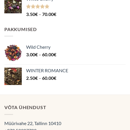
kuni
70.00€
Hinnanguga
Hinnavahemik:
3.50
€
–
70.00
€
4.87
/ 5
3.50€
kuni
PAKKUMISED
70.00€
Wild Cherry
Hinnavahemik:
3.00
€
–
60.00
€
3.00€
kuni
WINTER ROMANCE
60.00€
Hinnavahemik:
2.50
€
–
60.00
€
2.50€
kuni
60.00€
VÕTA ÜHENDUST
Müürivahe 22, Tallinn 10410