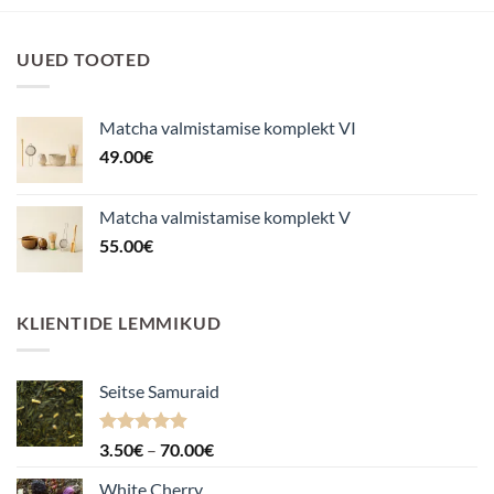
UUED TOOTED
Matcha valmistamise komplekt VI
49.00
€
Matcha valmistamise komplekt V
55.00
€
KLIENTIDE LEMMIKUD
Seitse Samuraid
Hinnanguga
Hinnavahemik:
3.50
€
–
70.00
€
4.88
/ 5
3.50€
White Cherry