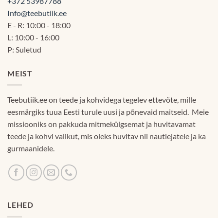
+372 53987788
Info@teebutiik.ee
E - R: 10:00 - 18:00
L: 10:00 - 16:00
P: Suletud
MEIST
Teebutiik.ee on teede ja kohvidega tegelev ettevõte, mille
eesmärgiks tuua Eesti turule uusi ja põnevaid maitseid. Meie
missiooniks on pakkuda mitmekülgsemat ja huvitavamat
teede ja kohvi valikut, mis oleks huvitav nii nautlejatele ja ka
gurmaanidele.
LEHED