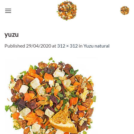
Skip
to
content
yuzu
Published
29/04/2020
at
312 × 312
in
Yuzu natural