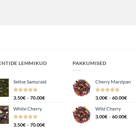
ENTIDE LEMMIKUD
PAKKUMISED
Seitse Samuraid
Cherry Marzipan
Hinnanguga
Hinnavahemik:
Hinnanguga
Hin
3.50
€
–
70.00
€
3.00
€
–
60.00
€
4.88
/ 5
5.00
/ 5
3.50€
3.0
White Cherry
Wild Cherry
kuni
kuni
Hin
70.00€
3.00
€
–
60.00
€
60.
3.0
Hinnanguga
Hinnavahemik:
3.50
€
–
70.00
€
kuni
4.87
/ 5
3.50€
60.