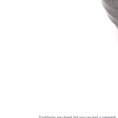
Trackbacks are closed, but you can
post a comment
.