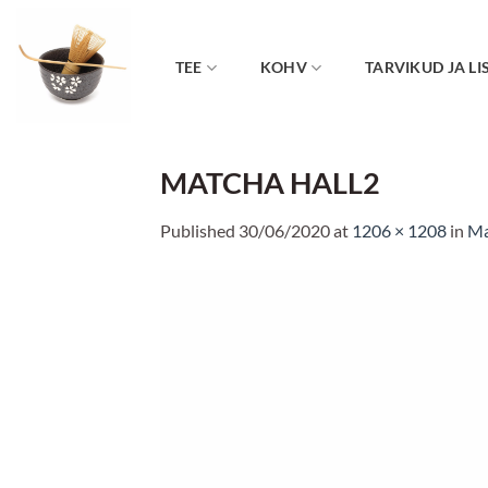
Skip
to
content
TEE
KOHV
TARVIKUD JA LI
MATCHA HALL2
Published
30/06/2020
at
1206 × 1208
in
Ma