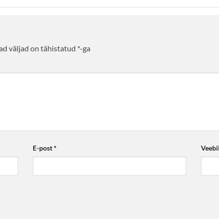
d väljad on tähistatud
*
-ga
E-post
*
Veebi