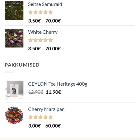
Seitse Samuraid
Hinnanguga
Hinnavahemik:
3.50
€
–
70.00
€
4.88
/ 5
3.50€
White Cherry
kuni
70.00€
Hinnanguga
Hinnavahemik:
3.50
€
–
70.00
€
4.87
/ 5
3.50€
kuni
PAKKUMISED
70.00€
CEYLON Tee Heritage 400g
Algne
Praegune
12.90
€
11.90
€
hind
hind
oli:
on:
Cherry Marzipan
12.90€.
11.90€.
Hinnanguga
Hinnavahemik:
3.00
€
–
60.00
€
5.00
/ 5
3.00€
kuni