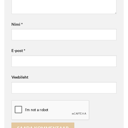
Nimi
*
E-post
*
Veebileht