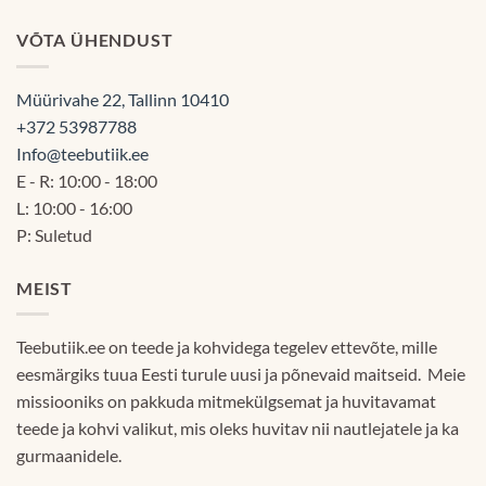
60.00€
VÕTA ÜHENDUST
Müürivahe 22, Tallinn 10410
+372 53987788
Info@teebutiik.ee
E - R: 10:00 - 18:00
L: 10:00 - 16:00
P: Suletud
MEIST
Teebutiik.ee on teede ja kohvidega tegelev ettevõte, mille
eesmärgiks tuua Eesti turule uusi ja põnevaid maitseid. Meie
missiooniks on pakkuda mitmekülgsemat ja huvitavamat
teede ja kohvi valikut, mis oleks huvitav nii nautlejatele ja ka
gurmaanidele.