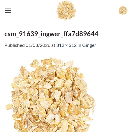
Skip
to
content
csm_91639_ingwer_ffa7d89644
Published
01/03/2026
at
312 × 312
in
Ginger