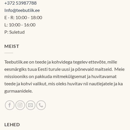
+372 53987788
Info@teebutiik.ee
E - R: 10:00 - 18:00
L: 10:00 - 16:00
P: Suletud
MEIST
Teebutiik.ee on teede ja kohvidega tegelev ettevõte, mille
eesmärgiks tuua Eesti turule uusi ja põnevaid maitseid. Meie
missiooniks on pakkuda mitmekülgsemat ja huvitavamat
teede ja kohvi valikut, mis oleks huvitav nii nautlejatele ja ka
gurmaanidele.
LEHED