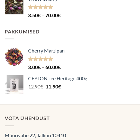
kuni
70.00€
Hinnanguga
Hinnavahemik:
3.50
€
–
70.00
€
4.87
/ 5
3.50€
kuni
PAKKUMISED
70.00€
Cherry Marzipan
Hinnanguga
Hinnavahemik:
3.00
€
–
60.00
€
5.00
/ 5
3.00€
CEYLON Tee Heritage 400g
kuni
Algne
Praegune
12.90
€
11.90
€
60.00€
hind
hind
oli:
on:
12.90€.
11.90€.
VÕTA ÜHENDUST
Müürivahe 22, Tallinn 10410