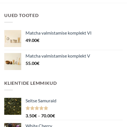
UUED TOOTED
Matcha valmistamise komplekt VI
49.00
€
Matcha valmistamise komplekt V
55.00
€
KLIENTIDE LEMMIKUD
Seitse Samuraid
Hinnanguga
Hinnavahemik:
3.50
€
–
70.00
€
4.88
/ 5
3.50€
White Cherry