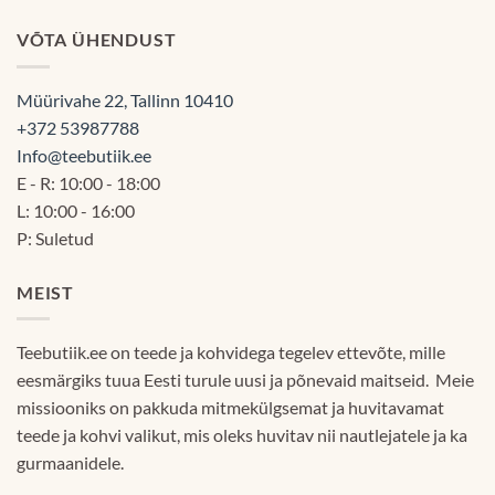
VÕTA ÜHENDUST
Müürivahe 22, Tallinn 10410
+372 53987788
Info@teebutiik.ee
E - R: 10:00 - 18:00
L: 10:00 - 16:00
P: Suletud
MEIST
Teebutiik.ee on teede ja kohvidega tegelev ettevõte, mille
eesmärgiks tuua Eesti turule uusi ja põnevaid maitseid. Meie
missiooniks on pakkuda mitmekülgsemat ja huvitavamat
teede ja kohvi valikut, mis oleks huvitav nii nautlejatele ja ka
gurmaanidele.