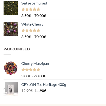
Seitse Samuraid
Hinnanguga
Hinnavahemik:
3.50
€
–
70.00
€
4.88
/ 5
3.50€
White Cherry
kuni
70.00€
Hinnanguga
Hinnavahemik:
3.50
€
–
70.00
€
4.87
/ 5
3.50€
kuni
PAKKUMISED
70.00€
Cherry Marzipan
Hinnanguga
Hinnavahemik:
3.00
€
–
60.00
€
5.00
/ 5
3.00€
CEYLON Tee Heritage 400g
kuni
Algne
Praegune
12.90
€
11.90
€
60.00€
hind
hind
oli:
on:
12.90€.
11.90€.