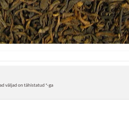
d väljad on tähistatud
*
-ga