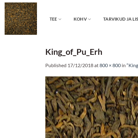
Skip
to
content
TEE
KOHV
TARVIKUD JA LI
King_of_Pu_Erh
Published
17/12/2018
at
800 × 800
in
“King