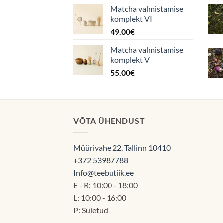
Matcha valmistamise
komplekt VI
49.00
€
Matcha valmistamise
komplekt V
55.00
€
VÕTA ÜHENDUST
Müürivahe 22, Tallinn 10410
+372 53987788
Info@teebutiik.ee
E - R: 10:00 - 18:00
L: 10:00 - 16:00
P: Suletud