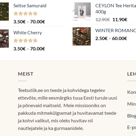
Seitse Samuraid
CEYLON Tee Herit
400g
Algne
Pra
12.90
€
11.90
€
Hinnanguga
Hinnavahemik:
3.50
€
–
70.00
€
hind
hin
4.88
/ 5
3.50€
WINTER ROMAN
oli:
on:
White Cherry
kuni
Hin
2.50
€
–
12.90€.
60.00
€
11.9
70.00€
2.5
Hinnanguga
Hinnavahemik:
3.50
€
–
70.00
€
kuni
4.87
/ 5
3.50€
60.
kuni
70.00€
MEIST
LE
Teebutiik.ee on teede ja kohvidega tegelev
Kon
ettevõte, mille eesmärgiks tuua Eesti turule uusi
Min
ja põnevaid maitseid. Meie missiooniks on
pakkuda mitmekülgsemat ja huvitavamat teede
Blog
ja kohvi valikut, mis oleks huvitav nii
E-p
nautlejatele ja ka gurmaanidele.