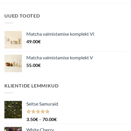
UUED TOOTED
Matcha valmistamise komplekt VI
49.00
€
Matcha valmistamise komplekt V
55.00
€
KLIENTIDE LEMMIKUD
Seitse Samuraid
Hinnanguga
Hinnavahemik:
3.50
€
–
70.00
€
4.88
/ 5
3.50€
White Cherry