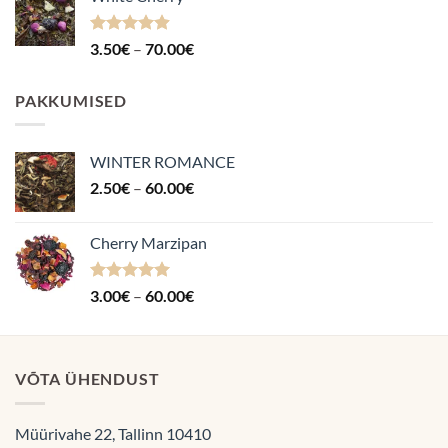
kuni
70.00€
Hinnanguga
Hinnavahemik:
3.50
€
–
70.00
€
4.87
/ 5
3.50€
kuni
PAKKUMISED
70.00€
WINTER ROMANCE
Hinnavahemik:
2.50
€
–
60.00
€
2.50€
kuni
Cherry Marzipan
60.00€
Hinnanguga
Hinnavahemik:
3.00
€
–
60.00
€
5.00
/ 5
3.00€
kuni
60.00€
VÕTA ÜHENDUST
Müürivahe 22, Tallinn 10410