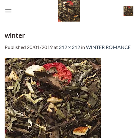
Skip
to
content
winter
Published
20/01/2019
at
312 × 312
in
WINTER ROMANCE