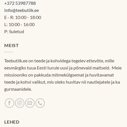
+372 53987788
Info@teebutiik.ee
E - R: 10:00 - 18:00
L: 10:00 - 16:00
P: Suletud
MEIST
Teebutiik.ee on teede ja kohvidega tegelev ettevõte, mille
eesmärgiks tuua Eesti turule uusi ja põnevaid maitseid. Meie
missiooniks on pakkuda mitmekülgsemat ja huvitavamat
teede ja kohvi valikut, mis oleks huvitav nii nautlejatele ja ka
gurmaanidele.
LEHED