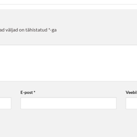
d väljad on tähistatud
*
-ga
E-post
*
Veebi