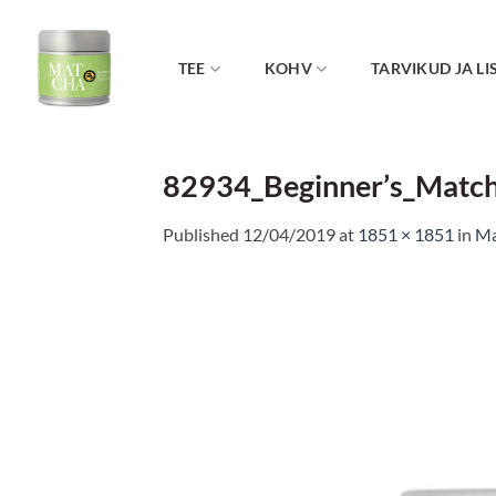
Skip
to
content
TEE
KOHV
TARVIKUD JA LI
82934_Beginner’s_Matc
Published
12/04/2019
at
1851 × 1851
in
Ma