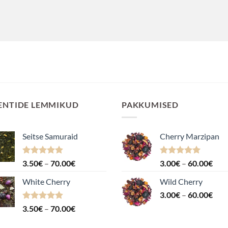
ENTIDE LEMMIKUD
PAKKUMISED
Seitse Samuraid
Cherry Marzipan
Hinnanguga
Hinnavahemik:
Hinnanguga
Hin
3.50
€
–
70.00
€
3.00
€
–
60.00
€
4.88
/ 5
5.00
/ 5
3.50€
3.0
White Cherry
Wild Cherry
kuni
kuni
Hin
70.00€
3.00
€
–
60.00
€
60.
3.0
Hinnanguga
Hinnavahemik:
3.50
€
–
70.00
€
kuni
4.87
/ 5
3.50€
60.