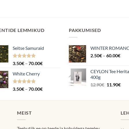
ENTIDE LEMMIKUD
PAKKUMISED
Seitse Samuraid
WINTER ROMAN
Hin
2.50
€
–
60.00
€
2.5
Hinnanguga
Hinnavahemik:
3.50
€
–
70.00
€
kuni
4.88
/ 5
3.50€
CEYLON Tee Herit
60.
White Cherry
kuni
400g
70.00€
Algne
Pra
12.90
€
11.90
€
Hinnanguga
Hinnavahemik:
3.50
€
–
70.00
€
hind
hin
4.87
/ 5
3.50€
oli:
on:
kuni
12.90€.
11.9
70.00€
MEIST
LE
Teebutiik.ee on teede ja kohvidega tegelev