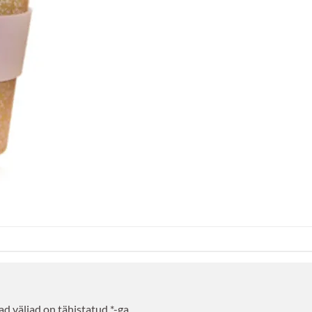
d väljad on tähistatud
*
-ga