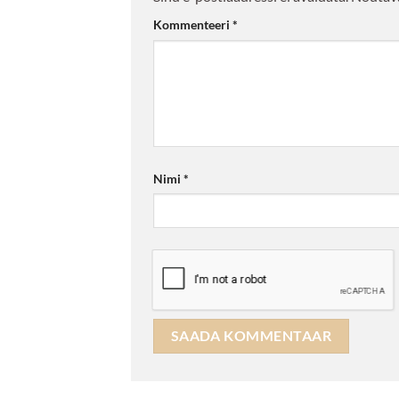
Kommenteeri
*
Nimi
*