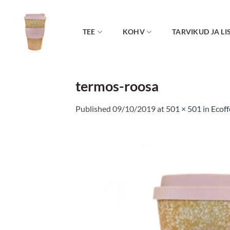
Skip
to
content
TEE
KOHV
TARVIKUD JA LI
termos-roosa
Published
09/10/2019
at
501 × 501
in
Ecoff