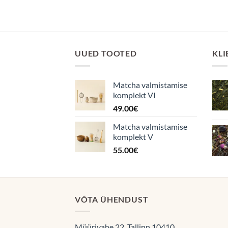
UUED TOOTED
KLI
Matcha valmistamise
komplekt VI
49.00
€
Matcha valmistamise
komplekt V
55.00
€
VÕTA ÜHENDUST
Müürivahe 22, Tallinn 10410