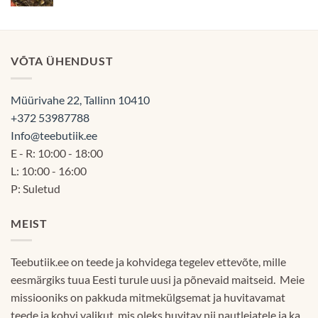
2.50€
kuni
60.00€
VÕTA ÜHENDUST
Müürivahe 22, Tallinn 10410
+372 53987788
Info@teebutiik.ee
E - R: 10:00 - 18:00
L: 10:00 - 16:00
P: Suletud
MEIST
Teebutiik.ee on teede ja kohvidega tegelev ettevõte, mille
eesmärgiks tuua Eesti turule uusi ja põnevaid maitseid. Meie
missiooniks on pakkuda mitmekülgsemat ja huvitavamat
teede ja kohvi valikut, mis oleks huvitav nii nautlejatele ja ka