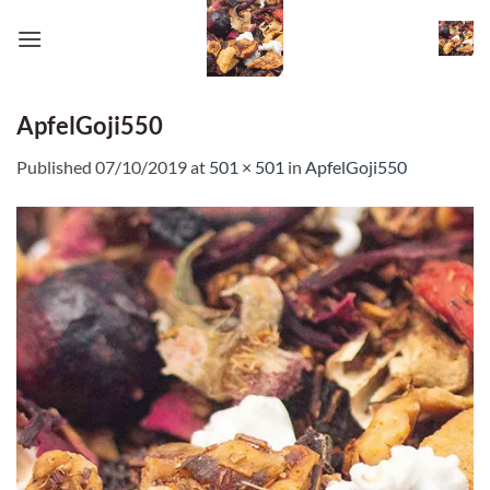
Skip
to
content
ApfelGoji550
Published
07/10/2019
at
501 × 501
in
ApfelGoji550