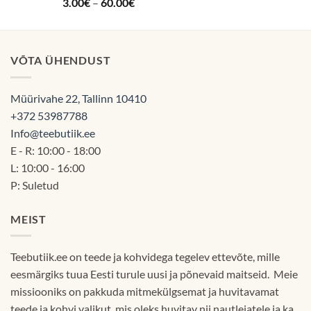
Hinnanguga
Hinnavahemik:
3.00
€
–
60.00
€
5.00
/ 5
3.00€
kuni
60.00€
VÕTA ÜHENDUST
Müürivahe 22, Tallinn 10410
+372 53987788
Info@teebutiik.ee
E - R: 10:00 - 18:00
L: 10:00 - 16:00
P: Suletud
MEIST
Teebutiik.ee on teede ja kohvidega tegelev ettevõte, mille
eesmärgiks tuua Eesti turule uusi ja põnevaid maitseid. Meie
missiooniks on pakkuda mitmekülgsemat ja huvitavamat
teede ja kohvi valikut, mis oleks huvitav nii nautlejatele ja ka