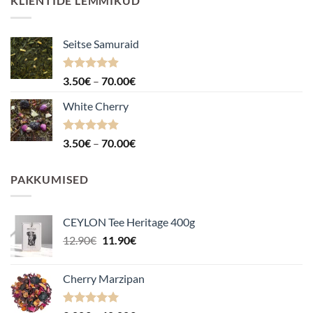
KLIENTIDE LEMMIKUD
Seitse Samuraid
Hinnanguga
Hinnavahemik:
3.50
€
–
70.00
€
4.88
/ 5
3.50€
White Cherry
kuni
70.00€
Hinnanguga
Hinnavahemik:
3.50
€
–
70.00
€
4.87
/ 5
3.50€
kuni
PAKKUMISED
70.00€
CEYLON Tee Heritage 400g
Algne
Praegune
12.90
€
11.90
€
hind
hind
oli:
on:
Cherry Marzipan
12.90€.
11.90€.