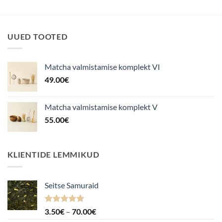
UUED TOOTED
Matcha valmistamise komplekt VI
49.00
€
Matcha valmistamise komplekt V
55.00
€
KLIENTIDE LEMMIKUD
Seitse Samuraid
Hinnanguga
Hinnavahemik:
3.50
€
–
70.00
€
4.88
/ 5
3.50€