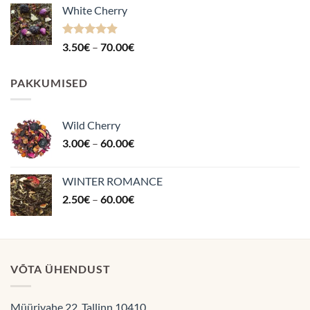
White Cherry
kuni
70.00€
Hinnanguga
Hinnavahemik:
3.50
€
–
70.00
€
4.87
/ 5
3.50€
kuni
PAKKUMISED
70.00€
Wild Cherry
Hinnavahemik:
3.00
€
–
60.00
€
3.00€
kuni
WINTER ROMANCE
60.00€
Hinnavahemik:
2.50
€
–
60.00
€
2.50€
kuni
60.00€
VÕTA ÜHENDUST
Müürivahe 22, Tallinn 10410