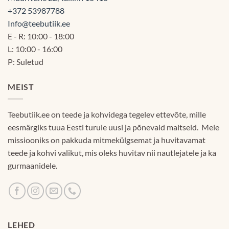
+372 53987788
Info@teebutiik.ee
E - R: 10:00 - 18:00
L: 10:00 - 16:00
P: Suletud
MEIST
Teebutiik.ee on teede ja kohvidega tegelev ettevõte, mille
eesmärgiks tuua Eesti turule uusi ja põnevaid maitseid. Meie
missiooniks on pakkuda mitmekülgsemat ja huvitavamat
teede ja kohvi valikut, mis oleks huvitav nii nautlejatele ja ka
gurmaanidele.
LEHED