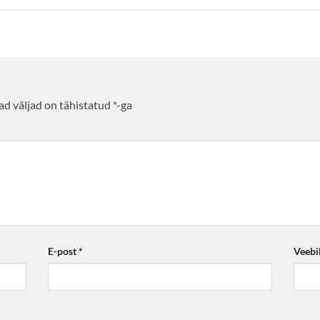
d väljad on tähistatud
*
-ga
E-post
*
Veebi