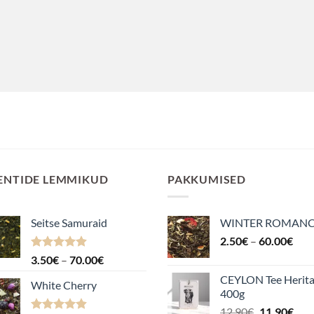
ENTIDE LEMMIKUD
PAKKUMISED
Seitse Samuraid
WINTER ROMAN
Hin
2.50
€
–
60.00
€
2.5
Hinnanguga
Hinnavahemik:
3.50
€
–
70.00
€
kuni
4.88
/ 5
3.50€
CEYLON Tee Herit
60.
White Cherry
kuni
400g
70.00€
Algne
Pra
12.90
€
11.90
€