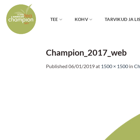
Skip
to
content
TEE
KOHV
TARVIKUD JA LI
Champion_2017_web
Published
06/01/2019
at
1500 × 1500
in
Ch