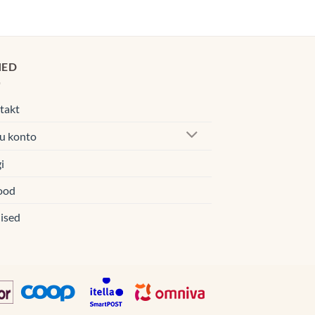
d
0€.
HED
takt
u konto
i
ood
ised