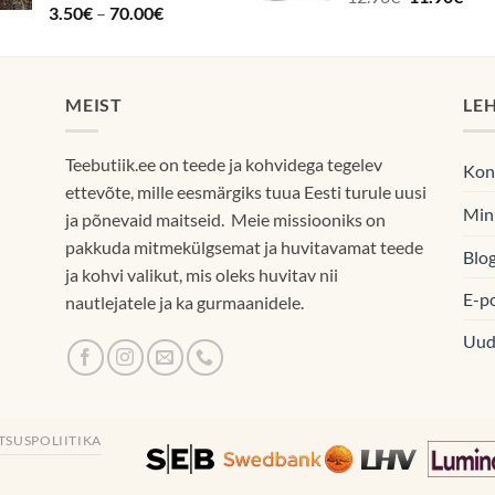
Hinnanguga
Hinnavahemik:
3.50
€
–
70.00
€
hind
hin
4.87
/ 5
3.50€
oli:
on:
kuni
12.90€.
11.9
70.00€
MEIST
LE
Teebutiik.ee on teede ja kohvidega tegelev
Kon
ettevõte, mille eesmärgiks tuua Eesti turule uusi
Min
ja põnevaid maitseid. Meie missiooniks on
pakkuda mitmekülgsemat ja huvitavamat teede
Blog
ja kohvi valikut, mis oleks huvitav nii
E-p
nautlejatele ja ka gurmaanidele.
Uud
TSUSPOLIITIKA