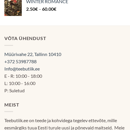
WINTER ROMANCE
60.00€
Hinnavahemik:
2.50
€
–
60.00
€
2.50€
kuni
60.00€
VÕTA ÜHENDUST
Müürivahe 22, Tallinn 10410
+372 53987788
Info@teebutiik.ee
E - R: 10:00 - 18:00
L: 10:00 - 16:00
P: Suletud
MEIST
Teebutiik.ee on teede ja kohvidega tegelev ettevõte, mille
eesmärgiks tuua Eesti turule uusi ja põnevaid maitseid. Meie