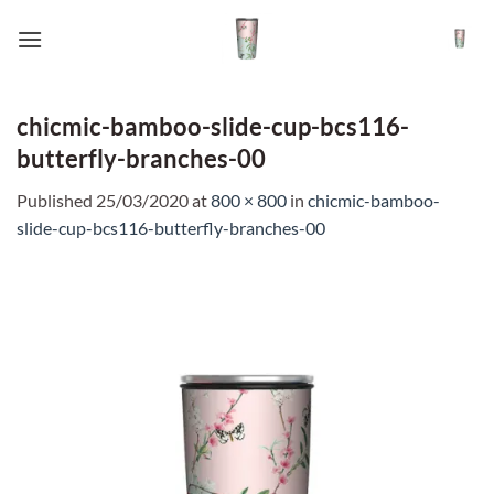
Skip
to
content
chicmic-bamboo-slide-cup-bcs116-
butterfly-branches-00
Published
25/03/2020
at
800 × 800
in
chicmic-bamboo-
slide-cup-bcs116-butterfly-branches-00