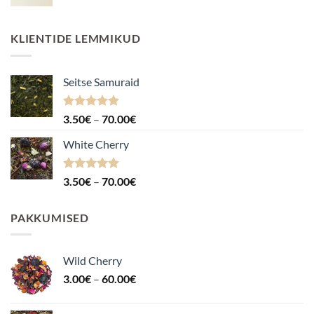
KLIENTIDE LEMMIKUD
Seitse Samuraid
Hinnanguga
Hinnavahemik:
3.50
€
–
70.00
€
4.88
/ 5
3.50€
White Cherry
kuni
70.00€
Hinnanguga
Hinnavahemik:
3.50
€
–
70.00
€
4.87
/ 5
3.50€
kuni
PAKKUMISED
70.00€
Wild Cherry
Hinnavahemik:
3.00
€
–
60.00
€
3.00€
kuni