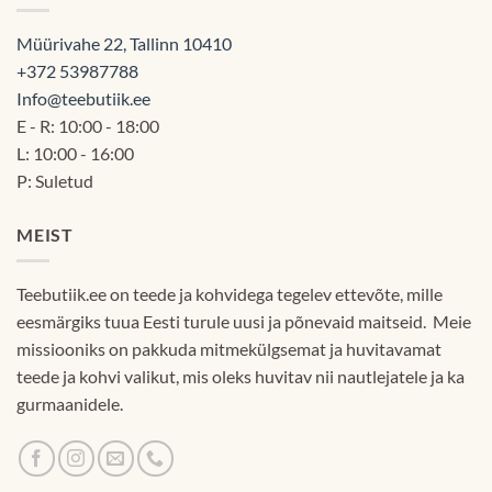
Müürivahe 22, Tallinn 10410
+372 53987788
Info@teebutiik.ee
E - R: 10:00 - 18:00
L: 10:00 - 16:00
P: Suletud
MEIST
Teebutiik.ee on teede ja kohvidega tegelev ettevõte, mille
eesmärgiks tuua Eesti turule uusi ja põnevaid maitseid. Meie
missiooniks on pakkuda mitmekülgsemat ja huvitavamat
teede ja kohvi valikut, mis oleks huvitav nii nautlejatele ja ka
gurmaanidele.