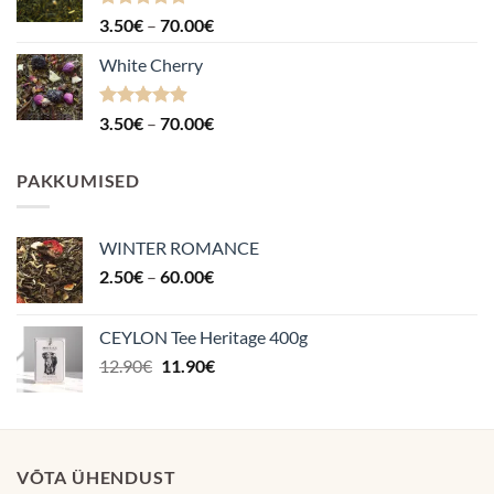
Hinnanguga
Hinnavahemik:
3.50
€
–
70.00
€
4.88
/ 5
3.50€
White Cherry
kuni
70.00€
Hinnanguga
Hinnavahemik:
3.50
€
–
70.00
€
4.87
/ 5
3.50€
kuni
PAKKUMISED
70.00€
WINTER ROMANCE
Hinnavahemik:
2.50
€
–
60.00
€
2.50€
kuni
CEYLON Tee Heritage 400g
60.00€
Algne
Praegune
12.90
€
11.90
€
hind
hind
oli:
on:
12.90€.
11.90€.
VÕTA ÜHENDUST