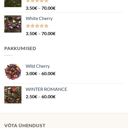
Hinnanguga
Hinnavahemik:
3.50
€
–
70.00
€
4.88
/ 5
3.50€
White Cherry
kuni
70.00€
Hinnanguga
Hinnavahemik:
3.50
€
–
70.00
€
4.87
/ 5
3.50€
kuni
PAKKUMISED
70.00€
Wild Cherry
Hinnavahemik:
3.00
€
–
60.00
€
3.00€
kuni
WINTER ROMANCE
60.00€
Hinnavahemik:
2.50
€
–
60.00
€
2.50€
kuni
60.00€
VÕTA ÜHENDUST