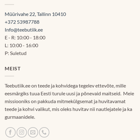
Müürivahe 22, Tallinn 10410
+372 53987788
Info@teebutiik.ee
E - R: 10:00 - 18:00
L: 10:00 - 16:00
P: Suletud
MEIST
Teebutiik.ee on teede ja kohvidega tegelev ettevõte, mille
eesmärgiks tuua Eesti turule uusi ja põnevaid maitseid. Meie
missiooniks on pakkuda mitmekülgsemat ja huvitavamat
teede ja kohvi valikut, mis oleks huvitav nii nautlejatele ja ka
gurmaanidele.