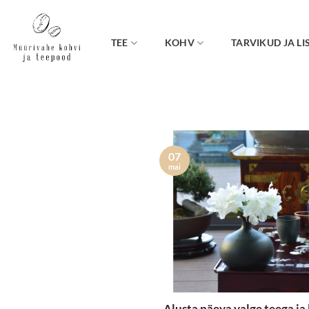
Skip
to
content
TEE
KOHV
TARVIKUD JA LI
07
mai
Alusta päeva valge teega ja