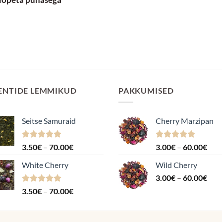
ENTIDE LEMMIKUD
PAKKUMISED
Seitse Samuraid
Cherry Marzipan
Hinnanguga
Hinnavahemik:
Hinnanguga
Hin
3.50
€
–
70.00
€
3.00
€
–
60.00
€
4.88
/ 5
5.00
/ 5
3.50€
3.0
White Cherry
Wild Cherry
kuni
kuni
Hin
70.00€
3.00
€
–
60.00
€
60.
3.0
Hinnanguga
Hinnavahemik:
3.50
€
–
70.00
€
kuni
4.87
/ 5
3.50€
60.
kuni
70.00€