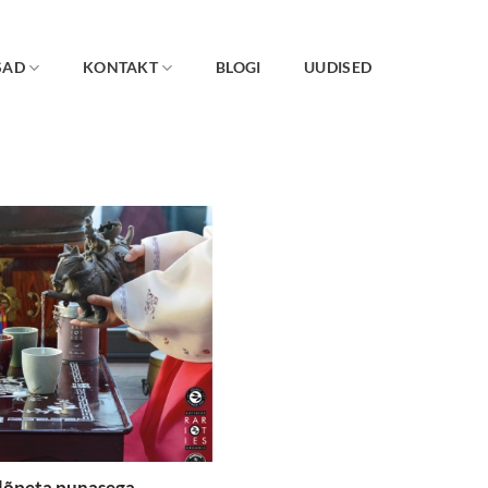
SAD
KONTAKT
BLOGI
UUDISED
 lõpeta punasega