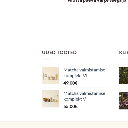
UUED TOOTED
KLI
Matcha valmistamise
komplekt VI
49.00
€
Matcha valmistamise
komplekt V
55.00
€