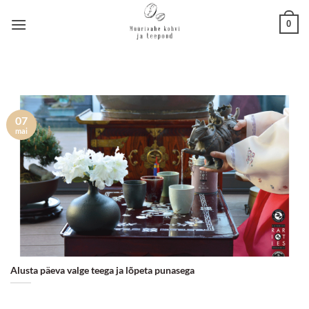
Skip
0
to
content
07
mai
Alusta päeva valge teega ja lõpeta punasega