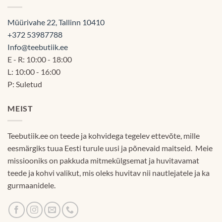
Müürivahe 22, Tallinn 10410
+372 53987788
Info@teebutiik.ee
E - R: 10:00 - 18:00
L: 10:00 - 16:00
P: Suletud
MEIST
Teebutiik.ee on teede ja kohvidega tegelev ettevõte, mille
eesmärgiks tuua Eesti turule uusi ja põnevaid maitseid. Meie
missiooniks on pakkuda mitmekülgsemat ja huvitavamat
teede ja kohvi valikut, mis oleks huvitav nii nautlejatele ja ka
gurmaanidele.