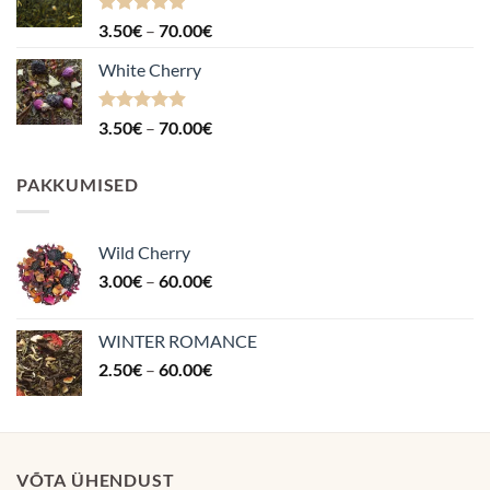
Hinnanguga
Hinnavahemik:
3.50
€
–
70.00
€
4.88
/ 5
3.50€
White Cherry
kuni
70.00€
Hinnanguga
Hinnavahemik:
3.50
€
–
70.00
€
4.87
/ 5
3.50€
kuni
PAKKUMISED
70.00€
Wild Cherry
Hinnavahemik:
3.00
€
–
60.00
€
3.00€
kuni
WINTER ROMANCE
60.00€
Hinnavahemik:
2.50
€
–
60.00
€
2.50€
kuni
60.00€
VÕTA ÜHENDUST