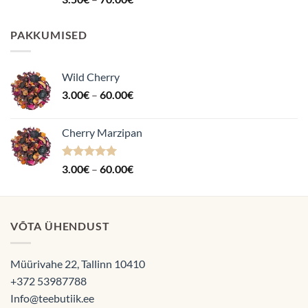
4.87
/ 5
3.50€
kuni
PAKKUMISED
70.00€
Wild Cherry
Hinnavahemik:
3.00
€
–
60.00
€
3.00€
kuni
Cherry Marzipan
60.00€
Hinnanguga
Hinnavahemik:
3.00
€
–
60.00
€
5.00
/ 5
3.00€
kuni
60.00€
VÕTA ÜHENDUST
Müürivahe 22, Tallinn 10410
+372 53987788
Info@teebutiik.ee