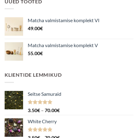
UUED TOOTED
Matcha valmistamise komplekt VI
49.00
€
Matcha valmistamise komplekt V
55.00
€
KLIENTIDE LEMMIKUD
Seitse Samuraid
Hinnanguga
Hinnavahemik:
3.50
€
–
70.00
€
4.88
/ 5
3.50€
White Cherry
kuni
70.00€
Hinnanguga
Hinnavahemik:
3.50
€
–
70.00
€