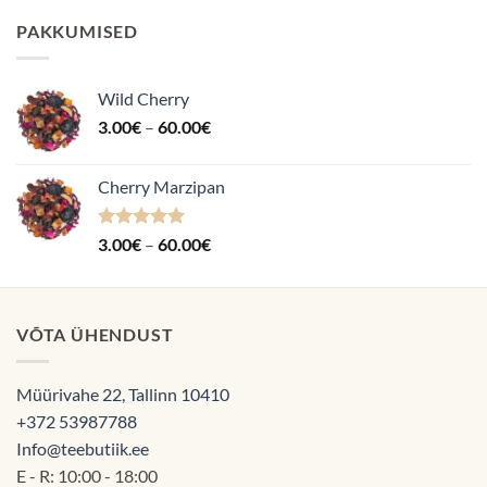
kuni
PAKKUMISED
70.00€
Wild Cherry
Hinnavahemik:
3.00
€
–
60.00
€
3.00€
kuni
Cherry Marzipan
60.00€
Hinnanguga
Hinnavahemik:
3.00
€
–
60.00
€
5.00
/ 5
3.00€
kuni
60.00€
VÕTA ÜHENDUST
Müürivahe 22, Tallinn 10410
+372 53987788
Info@teebutiik.ee
E - R: 10:00 - 18:00