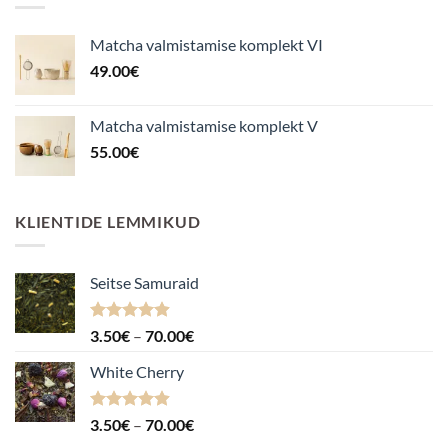
Matcha valmistamise komplekt VI
49.00
€
Matcha valmistamise komplekt V
55.00
€
KLIENTIDE LEMMIKUD
Seitse Samuraid
Hinnanguga
Hinnavahemik:
3.50
€
–
70.00
€
4.88
/ 5
3.50€
White Cherry
kuni
70.00€
Hinnanguga
Hinnavahemik:
3.50
€
–
70.00
€
4.87
/ 5
3.50€