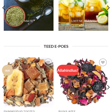
MATE
LIHTNE JÄÄTEE
TEED E-POES
Allahindlus!
Lisa
Lisa
uus
lemmikuks
lemmikuks
ENIMMÜÜDUD TOOTED
PUUVILJATEE