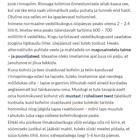
jook rinnapiim. Rinnaga toitmise õnnestumisele aitab kaasa see,
kui värske ema saab võimalikult palju puhata ja tunneb end hästi.
Oluline osa selles on ka igapäevasel toitumisel.
Inimese normaalne vedelikukogus ööpäevas peaks olema 2 – 2,4
liitrit. Imetav ema peaks täiendavalt tarbima 600 – 700
milliliitrit vedelikku. Kogu tarbitavast vedelikukogusest saadakse
joogina ligikaudu liiter, ülejäänud vesi tuleb toidust. Heaks
alternatiiviks puhtale veele ja mahladele on
magusaineteta
taime
–
ja puuviljateed
. Ideaalne oleks imetamise ajal juua nii palju, et
janutunne ei jõua tekkida.
Kuna kohvis ja
tees
sisalduvad kofeiin ja teiin kanduvad
rinnapiimaga edasi ka lapsele, tuleks imetamise ajal nendega
mõõdukas olla – lapse organism lõhustab neid aineid kordades
aeglasemalt kui täiskasvanu oma. Muidugi ei tule tavapäraselt
oma hommikusest kohvist või
mustast
/
rohelisest teest
täielikult
loobuda, kuid kofeiini sisaldavaid jooke tulekski tarbida
hommikul ning jälgida lapse reaktsiooni – mõni laps muutub
rahutuks juba väga väikese kofeiinikoguse peale.
Ehkki elu pisikese ilmakodanikuga võib esialgu olla nii kiire, et
söömiseks justkui ei jääkski mahti, tuleks siiski meeles pidada, et
süüa tuleks tihti, koos vahepaladega isegi 5-6 korda päevas.