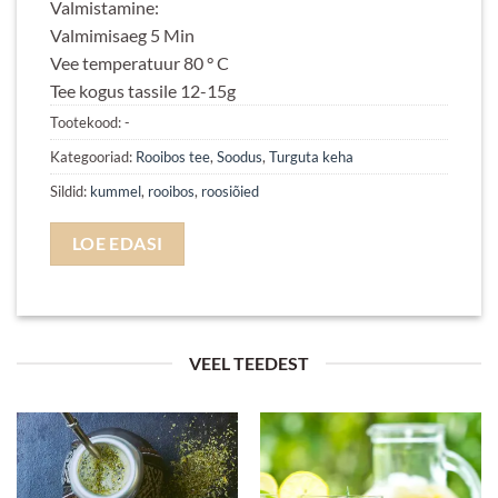
Valmistamine:
Valmimisaeg 5 Min
Vee temperatuur 80 ° C
Tee kogus tassile 12-15g
Tootekood:
-
Kategooriad:
Rooibos tee
,
Soodus
,
Turguta keha
Sildid:
kummel
,
rooibos
,
roosiõied
LOE EDASI
VEEL TEEDEST