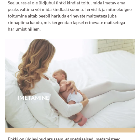
Seejuures ei ole üldjuhul
ühtki kindlat toitu, mida imetav ema
peaks vältima või mida kindlasti sööma. Tervislik ja mitmekülgne
toitumine aitab beebil harjuda erinevate maitsetega juba
rinnapiima kaudu, mis kergendab lapsel erinevate maitsetega
harjumist hiljem.
IMETAMINE
Ehkki on üldlevinud arusaam, et spetsiaalsed
imetamisteed