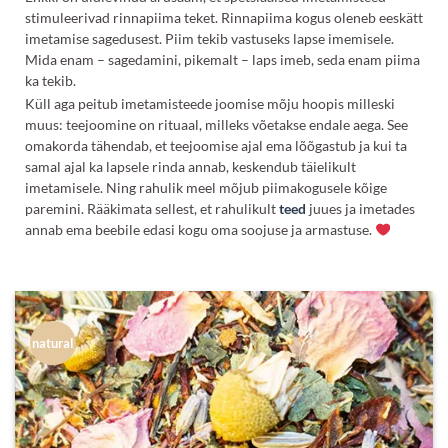
stimuleerivad rinnapiima teket. Rinnapiima kogus oleneb eeskätt
imetamise sagedusest. Piim tekib vastuseks lapse imemisele.
Mida enam – sagedamini, pikemalt – laps imeb, seda enam piima
ka tekib.
Küll aga peitub imetamisteede
joomise mõju hoopis milleski
muus:
teejoomine
on rituaal, milleks võetakse endale aega. See
omakorda tähendab, et
teejoomise
ajal ema lõõgastub ja kui ta
samal ajal ka lapsele rinda annab, keskendub täielikult
imetamisele. Ning rahulik meel mõjub piimakogusele kõige
paremini. Rääkimata sellest, et rahulikult
teed
juues ja imetades
annab ema beebile edasi kogu oma soojuse ja armastuse.
natural