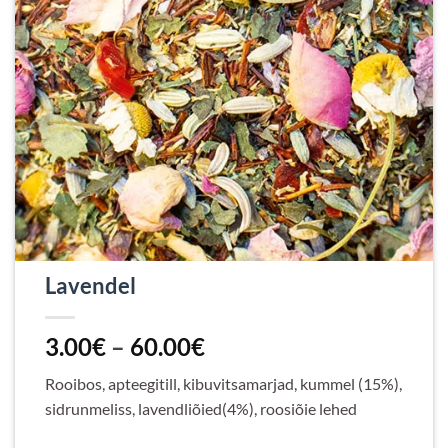
Lavendel
Hinnavahemik:
3.00
€
–
60.00
€
3.00€
Rooibos, apteegitill, kibuvitsamarjad, kummel (15%),
kuni
sidrunmeliss, lavendliõied(4%), roosiõie lehed
60.00€