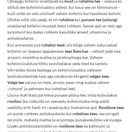
Omajagu kofeiini sisaldavad ka
must
ja
roheline tee
– seejuures
sõltub tee kofeiinisisaldus sellest, kui kaua see on tõmmanud –
kuid siiski on neis oluliselt vähem kofeiini kui tassikeses kohvis.
Üllatav võib olla seegi, et nii
roheline
kui
punane tee (oolong)
sisaldavad kofeiini mustast teest rohkem. Samal ajal on neis aga
ka kohvist kordades rohkem kasulikke aineid, vitamiine ja
antioksüdante.
Kui armastate just
rohelist teed
, siis kõige vähem naturaalset
kofeiini on Jaapani igapäevases
tees Banchas
– sellest saab hea
aroomi, meeldiva maitse ja järelmaitsega
tee
. Vähese
kofeiinisisalduse tõttu soovitatakse seda
teed
ka lastele.
Võrreldes teiste teedega on kofeiinisisaldus väiksem
(antioksüdantide tase aga omakorda kõrgem)
valges tees
.
Valge tee
värvus on hele, aroom peen ning maitse vähem
„rohune“ ja pehmem kui rohelisel teel.
Lõuna-Aafrikast pärineva punase põõsa
tee
, mida kutsutakse
rooibos
(ka rotbush) on seevastu kofeiinivaba ning sobib
seetõttu eriti hästi nii raseduse kui imetamise ajal.
Rooibose tees
on poole rohkem antioksüdante kui
rohelises tees
, see on igati
tervislik, maheda maitse ja aroomiga, punakaskuldse värvusega.
Lisaks antioksüdantidele on
rooibose tees
ka kaltsiumi ja