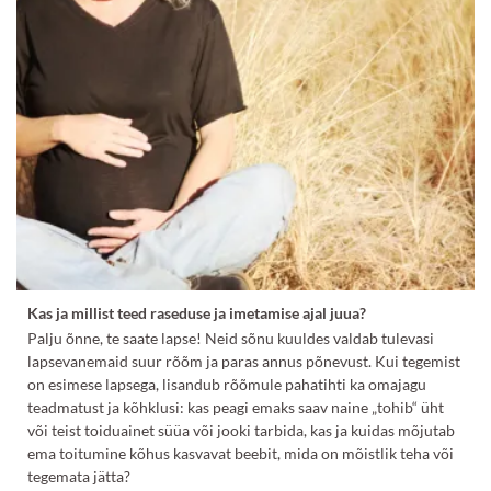
Kas ja millist teed raseduse ja imetamise ajal juua?
Palju õnne, te saate lapse! Neid sõnu kuuldes valdab tulevasi
lapsevanemaid suur rõõm ja paras annus põnevust. Kui tegemist
on esimese lapsega, lisandub rõõmule pahatihti ka omajagu
teadmatust ja kõhklusi: kas peagi emaks saav naine „tohib“ üht
või teist toiduainet süüa või jooki tarbida, kas ja kuidas mõjutab
ema toitumine kõhus kasvavat beebit, mida on mõistlik teha või
tegemata jätta?