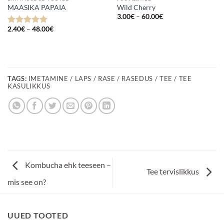
MAASIKA PAPAIA
Wild Cherry
Hinnavahemik:
3.00
€
–
60.00
€
3.00€
Hinnavahemik:
kuni
2.40
€
–
48.00
€
Hinnanguga
2.40€
60.00€
5
/ 5
kuni
48.00€
TAGS:
IMETAMINE / LAPS / RASE / RASEDUS / TEE / TEE
KASULIKKUS
Kombucha ehk teeseen –
Tee tervislikkus
mis see on?
UUED TOOTED