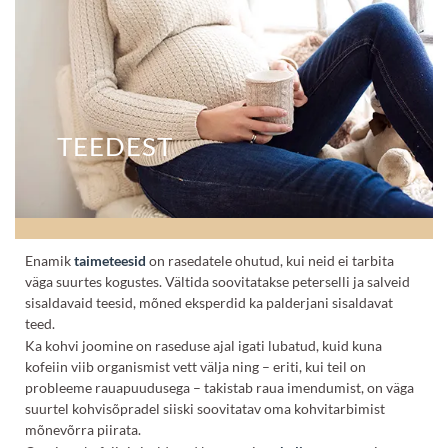
TEEDEST
Enamik
taimeteesid
on rasedatele ohutud, kui neid ei tarbita
väga suurtes kogustes. Vältida soovitatakse peterselli ja salveid
sisaldavaid teesid, mõned eksperdid ka palderjani sisaldavat
teed.
Ka kohvi joomine on raseduse ajal igati lubatud, kuid kuna
kofeiin viib organismist vett välja ning – eriti, kui teil on
probleeme rauapuudusega – takistab raua imendumist, on väga
suurtel kohvisõpradel siiski soovitatav oma kohvitarbimist
mõnevõrra piirata.