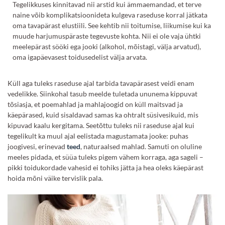
Tegelikkuses kinnitavad nii arstid kui ämmaemandad, et terve
naine võib komplikatsioonideta kulgeva raseduse korral jätkata
oma tavapärast elustiili. See kehtib nii toitumise, liikumise kui ka
muude harjumuspäraste tegevuste kohta. Nii ei ole vaja ühtki
meelepärast sööki ega jooki (alkohol, mõistagi, välja arvatud),
oma igapäevasest toidusedelist välja arvata.
Küll aga tuleks raseduse ajal tarbida tavapärasest veidi enam
vedelikke. Siinkohal tasub meelde tuletada ununema kippuvat
tõsiasja, et poemahlad ja mahlajoogid on küll maitsvad ja
käepärased, kuid sisaldavad samas ka ohtralt süsivesikuid, mis
kipuvad kaalu kergitama. Seetõttu tuleks nii raseduse ajal kui
tegelikult ka muul ajal eelistada magustamata jooke: puhas
joogivesi, erinevad
teed
, naturaalsed mahlad. Samuti on oluline
meeles pidada, et süüa tuleks pigem vähem korraga, aga sageli –
pikki toidukordade vahesid ei tohiks jätta ja hea oleks käepärast
hoida mõni väike tervislik pala.