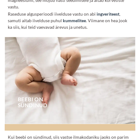
magneesiumi, see mõjub hästi seedimisele ja aitab kõrvetiste
vastu.
Raseduse algusperioodi iivelduse vastu on abi
ingveriteest
,
samuti aitab iivelduse puhul
kummelitee
. Viimane on hea jook
ka siis, kui teid vaevavad ärevus ja unetus.
BEEBI ON
SÜNDINUD
Kui beebi on sündinud, siis vastse ilmakodaniku jaoks on parim