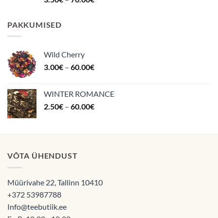
4.87
/ 5
3.50€
kuni
PAKKUMISED
70.00€
Wild Cherry
Hinnavahemik:
3.00
€
–
60.00
€
3.00€
kuni
WINTER ROMANCE
60.00€
Hinnavahemik:
2.50
€
–
60.00
€
2.50€
kuni
60.00€
VÕTA ÜHENDUST
Müürivahe 22, Tallinn 10410
+372 53987788
Info@teebutiik.ee