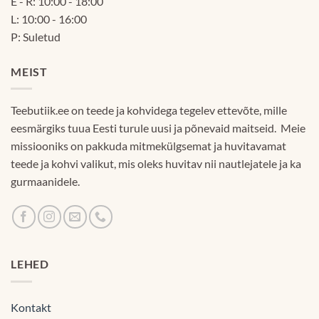
E - R: 10:00 - 18:00
L: 10:00 - 16:00
P: Suletud
MEIST
Teebutiik.ee on teede ja kohvidega tegelev ettevõte, mille
eesmärgiks tuua Eesti turule uusi ja põnevaid maitseid. Meie
missiooniks on pakkuda mitmekülgsemat ja huvitavamat
teede ja kohvi valikut, mis oleks huvitav nii nautlejatele ja ka
gurmaanidele.
LEHED
Kontakt