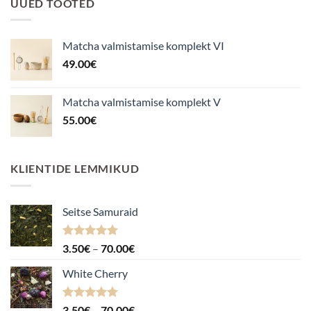
UUED TOOTED
Matcha valmistamise komplekt VI
49.00
€
Matcha valmistamise komplekt V
55.00
€
KLIENTIDE LEMMIKUD
Seitse Samuraid
Hinnanguga
Hinnavahemik:
3.50
€
–
70.00
€
4.88
/ 5
3.50€
White Cherry
kuni
70.00€
Hinnanguga
Hinnavahemik:
3.50
€
–
70.00
€