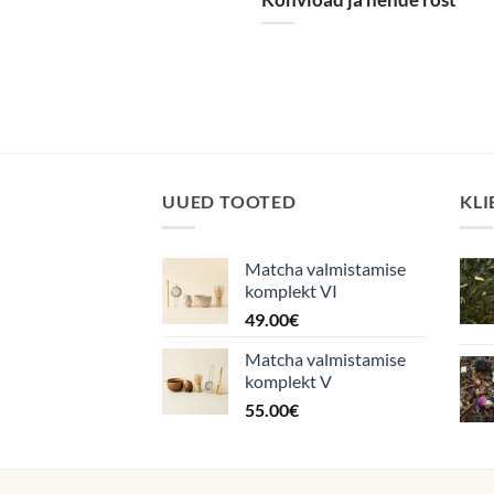
UUED TOOTED
KLI
Matcha valmistamise
komplekt VI
49.00
€
Matcha valmistamise
komplekt V
55.00
€