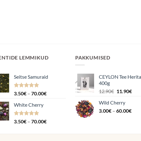
ENTIDE LEMMIKUD
PAKKUMISED
Seitse Samuraid
CEYLON Tee Herit
400g
Algne
Pra
12.90
€
11.90
€
Hinnanguga
Hinnavahemik:
3.50
€
–
70.00
€
hind
hin
4.88
/ 5
3.50€
Wild Cherry
oli:
on:
White Cherry
kuni
Hin
3.00
€
–
12.90€.
60.00
€
11.9
70.00€
3.0
Hinnanguga
Hinnavahemik:
3.50
€
–
70.00
€
kuni
4.87
/ 5
3.50€
60.
kuni
70.00€