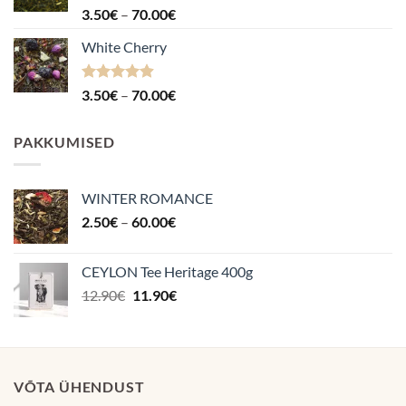
Hinnanguga
Hinnavahemik:
3.50
€
–
70.00
€
4.88
/ 5
3.50€
White Cherry
kuni
70.00€
Hinnanguga
Hinnavahemik:
3.50
€
–
70.00
€
4.87
/ 5
3.50€
kuni
PAKKUMISED
70.00€
WINTER ROMANCE
Hinnavahemik:
2.50
€
–
60.00
€
2.50€
kuni
CEYLON Tee Heritage 400g
60.00€
Algne
Praegune
12.90
€
11.90
€
hind
hind
oli:
on:
12.90€.
11.90€.
VÕTA ÜHENDUST