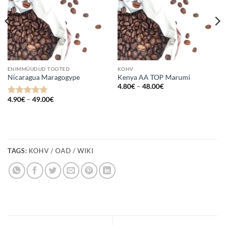
ENIMMÜÜDUD TOOTED
KOHV
Nicaragua Maragogype
Kenya AA TOP Marumi
Hinnavahemik:
4.80
€
–
48.00
€
4.80€
Hinnavahemik:
kuni
4.90
€
–
49.00
€
Hinnanguga
4.90€
48.00€
4.75
/ 5
kuni
49.00€
TAGS:
KOHV / OAD / WIKI