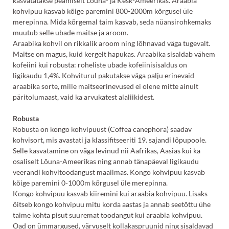
kasvatatakse peamiselt Lõuna- ja Kesk-Ameerikas. Araabia
kohvipuu kasvab kõige paremini 800-2000m kõrgusel üle
merepinna. Mida kõrgemal taim kasvab, seda nüansirohkemaks
muutub selle ubade maitse ja aroom.
Araabika kohvil on rikkalik aroom ning lõhnavad väga tugevalt.
Maitse on magus, kuid kergelt hapukas. Araabika sisaldab vähem
kofeiini kui robusta: roheliste ubade kofeiinisisaldus on
ligikaudu 1,4%. Kohviturul pakutakse väga palju erinevaid
araabika sorte, mille maitseerinevused ei olene mitte ainult
päritolumaast, vaid ka arvukatest alaliikidest.
Robusta
Robusta on kongo kohvipuust (Coffea canephora) saadav
kohvisort, mis avastati ja klassifitseeriti 19. sajandi lõpupoole.
Selle kasvatamine on väga levinud nii Aafrikas, Aasias kui ka
osaliselt Lõuna-Ameerikas ning annab tänapäeval ligikaudu
veerandi kohvitoodangust maailmas. Kongo kohvipuu kasvab
kõige paremini 0-1000m kõrgusel üle merepinna.
Kongo kohvipuu kasvab kiiremini kui araabia kohvipuu. Lisaks
õitseb kongo kohvipuu mitu korda aastas ja annab seetõttu ühe
taime kohta pisut suuremat toodangut kui araabia kohvipuu.
Oad on ümmargused, värvuselt kollakaspruunid ning sisaldavad