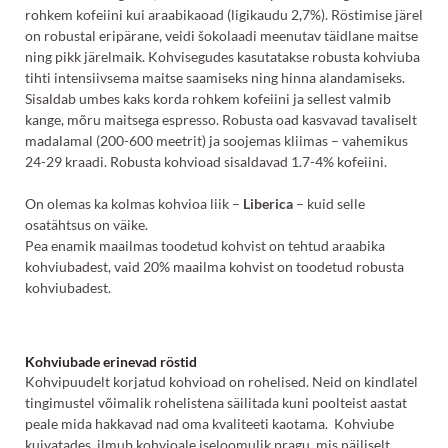
rohkem kofeiini kui araabikaoad (ligikaudu 2,7%). Röstimise järel
on robustal eripärane, veidi šokolaadi meenutav täidlane maitse
ning pikk järelmaik. Kohvisegudes kasutatakse robusta kohviuba
tihti intensiivsema maitse saamiseks ning hinna alandamiseks.
Sisaldab umbes kaks korda rohkem kofeiini ja sellest valmib
kange, mõru maitsega espresso. Robusta oad kasvavad tavaliselt
madalamal (200-600 meetrit) ja soojemas kliimas – vahemikus
24-29 kraadi. Robusta kohvioad sisaldavad 1.7-4% kofeiini.
On olemas ka kolmas kohvioa liik –
Liberica
– kuid selle
osatähtsus on väike.
Pea enamik maailmas toodetud kohvist on tehtud araabika
kohviubadest, vaid 20% maailma kohvist on toodetud robusta
kohviubadest.
Kohviubade erinevad röstid
Kohvipuudelt korjatud kohvioad on rohelised. Neid on kindlatel
tingimustel võimalik rohelistena säilitada kuni poolteist aastat
peale mida hakkavad nad oma kvaliteeti kaotama. Kohviube
kuivatades ilmub kohvioale iseloomulik pragu, mis näiliselt