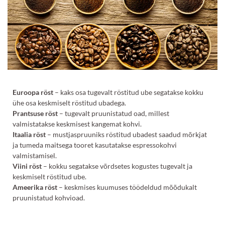
Euroopa röst
– kaks osa tugevalt röstitud ube segatakse kokku
ühe osa keskmiselt röstitud ubadega.
Prantsuse röst
– tugevalt pruunistatud oad, millest
valmistatakse keskmisest kangemat kohvi.
Itaalia röst
– mustjaspruuniks röstitud ubadest saadud mõrkjat
ja tumeda maitsega tooret kasutatakse espressokohvi
valmistamisel.
Viini röst
– kokku segatakse võrdsetes kogustes tugevalt ja
keskmiselt röstitud ube.
Ameerika röst
– keskmises kuumuses töödeldud mõõdukalt
pruunistatud kohvioad.