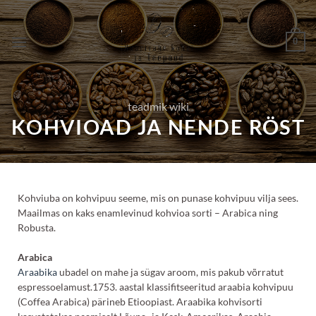
Skip
to
0
content
teadmik wiki
KOHVIOAD JA NENDE RÖST
Kohviuba on kohvipuu seeme, mis on punase kohvipuu vilja sees.
Maailmas on kaks enamlevinud kohvioa sorti – Arabica ning
Robusta.
Arabica
Araabika
ubadel on mahe ja sügav aroom, mis pakub võrratut
espressoelamust.1753. aastal klassifitseeritud araabia kohvipuu
(Coffea Arabica) pärineb Etioopiast. Araabika kohvisorti