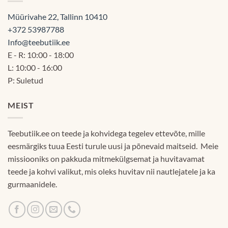
Müürivahe 22, Tallinn 10410
+372 53987788
Info@teebutiik.ee
E - R: 10:00 - 18:00
L: 10:00 - 16:00
P: Suletud
MEIST
Teebutiik.ee on teede ja kohvidega tegelev ettevõte, mille
eesmärgiks tuua Eesti turule uusi ja põnevaid maitseid. Meie
missiooniks on pakkuda mitmekülgsemat ja huvitavamat
teede ja kohvi valikut, mis oleks huvitav nii nautlejatele ja ka
gurmaanidele.