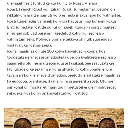
ülemaailmselt tuntud ka kui Full City Roast, Vienna
Roast, French Roast või Italian Roast. Tumedaimal röstidel on
rikkalikum maitse, samuti võib esineda magushapu kõrvalmaitse.
Rösti tumenedes väheneb kohvioa hapusus ning kofeiini kogus.
Eriti tumedate röstide puhul on sageli tunda ka suitsu maitset
ning nad sobivad paremini keedetud kohvi kui espresso
valmistamiseks. Kohvioa pinnale tekkiva õli hulk suurendab
vastavalt ka röstimisaega.
Kuna maailmas on üle 100 kohvi kasvatuspiirkonna, kus
toodetakse erinevate omadustega ube, on kvaliteetse espresso
saamiseks oluline maitseomaduste tasakaal. See saavutatakse
läbi ubade õige segamise, kuna ühte sorti kohviubadel ei ole
tavaliselt kõiki erinevaid omadusi. Seetõttu eristatakse maailmas
ka euroopa, prantsuse, itaalia, viini ja ameerika rösti. Oluline
siinkohal on mõista, et mainitud nimetustel ei ole mingit seost
riikidega, kus kohvi on kasvatatud või röstitud.