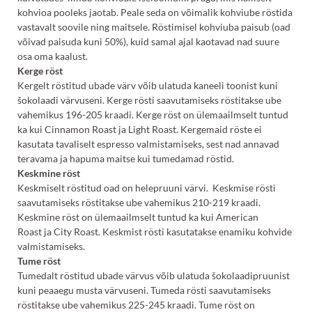
kohvioa pooleks jaotab. Peale seda on võimalik kohviube röstida
vastavalt soovile ning maitsele. Röstimisel kohviuba paisub (oad
võivad paisuda kuni 50%), kuid samal ajal kaotavad nad suure
osa oma kaalust.
Kerge röst
Kergelt röstitud ubade värv võib ulatuda kaneeli toonist kuni
šokolaadi värvuseni. Kerge rösti saavutamiseks röstitakse ube
vahemikus 196-205 kraadi. Kerge röst on ülemaailmselt tuntud
ka kui Cinnamon Roast ja Light Roast. Kergemaid röste ei
kasutata tavaliselt espresso valmistamiseks, sest nad annavad
teravama ja hapuma maitse kui tumedamad röstid.
Keskmine röst
Keskmiselt röstitud oad on helepruuni värvi. Keskmise rösti
saavutamiseks röstitakse ube vahemikus 210-219 kraadi.
Keskmine röst on ülemaailmselt tuntud ka kui American
Roast ja City Roast. Keskmist rösti kasutatakse enamiku kohvide
valmistamiseks.
Tume röst
Tumedalt röstitud ubade värvus võib ulatuda šokolaadipruunist
kuni peaaegu musta värvuseni. Tumeda rösti saavutamiseks
röstitakse ube vahemikus 225-245 kraadi. Tume röst on