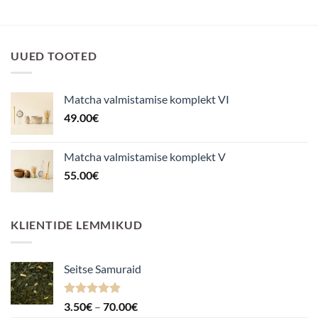
UUED TOOTED
Matcha valmistamise komplekt VI
49.00
€
Matcha valmistamise komplekt V
55.00
€
KLIENTIDE LEMMIKUD
Seitse Samuraid
Hinnanguga
Hinnavahemik:
3.50
€
–
70.00
€
4.88
/ 5