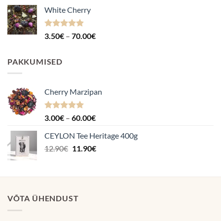
3.50€
White Cherry
kuni
70.00€
Hinnanguga
Hinnavahemik:
3.50
€
–
70.00
€
4.87
/ 5
3.50€
kuni
PAKKUMISED
70.00€
Cherry Marzipan
Hinnanguga
Hinnavahemik:
3.00
€
–
60.00
€
5.00
/ 5
3.00€
CEYLON Tee Heritage 400g
kuni
Algne
Praegune
12.90
€
11.90
€
60.00€
hind
hind
oli:
on:
12.90€.
11.90€.
VÕTA ÜHENDUST