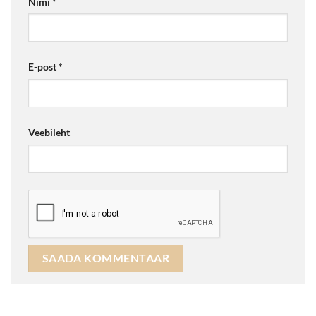
Nimi
*
E-post
*
Veebileht