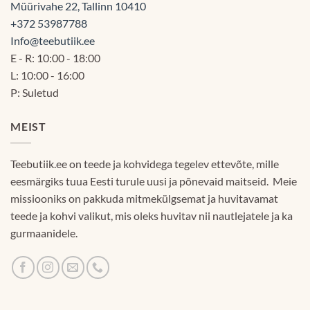
Müürivahe 22, Tallinn 10410
+372 53987788
Info@teebutiik.ee
E - R: 10:00 - 18:00
L: 10:00 - 16:00
P: Suletud
MEIST
Teebutiik.ee on teede ja kohvidega tegelev ettevõte, mille
eesmärgiks tuua Eesti turule uusi ja põnevaid maitseid. Meie
missiooniks on pakkuda mitmekülgsemat ja huvitavamat
teede ja kohvi valikut, mis oleks huvitav nii nautlejatele ja ka
gurmaanidele.