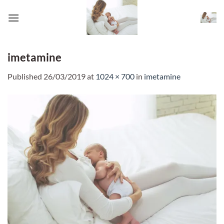
Skip
to
content
imetamine
Published
26/03/2019
at
1024 × 700
in
imetamine