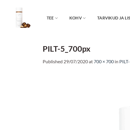
Skip
to
content
TEE
KOHV
TARVIKUD JA LI
PILT-5_700px
Published
29/07/2020
at
700 × 700
in
PILT