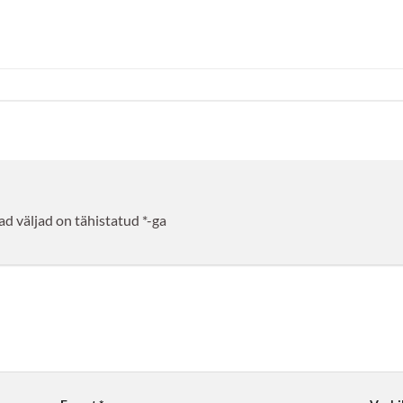
d väljad on tähistatud
*
-ga