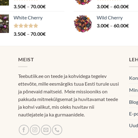
Hinnanguga
Hinnavahemik:
Hinnanguga
Hin
3.50
€
–
70.00
€
3.00
€
–
60.00
€
4.88
/ 5
5.00
/ 5
3.50€
3.0
White Cherry
Wild Cherry
kuni
kuni
Hin
70.00€
3.00
€
–
60.00
€
60.
3.0
Hinnanguga
Hinnavahemik:
3.50
€
–
70.00
€
kuni
4.87
/ 5
3.50€
60.
kuni
70.00€
MEIST
LE
Teebutiik.ee on teede ja kohvidega tegelev
Kon
ettevõte, mille eesmärgiks tuua Eesti turule uusi
Min
ja põnevaid maitseid. Meie missiooniks on
pakkuda mitmekülgsemat ja huvitavamat teede
Blog
ja kohvi valikut, mis oleks huvitav nii
E-p
nautlejatele ja ka gurmaanidele.
Uud