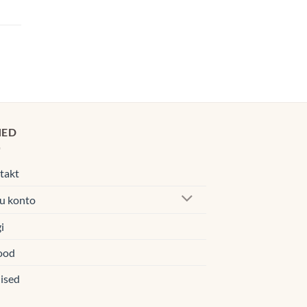
navahemik:
0€
navahemik:
00€
0€
00€
HED
takt
u konto
i
ood
ised